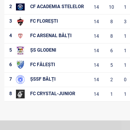
2
CF ACADEMIA STELELOR
14
10
1
3
FC FLOREȘTI
14
8
3
4
FC ARSENAL BĂLȚI
14
8
1
5
ȘS GLODENI
14
6
1
6
FC FĂLEȘTI
14
5
1
7
ȘSSF BĂLȚI
14
2
0
8
FC CRYSTAL-JUNIOR
14
1
1