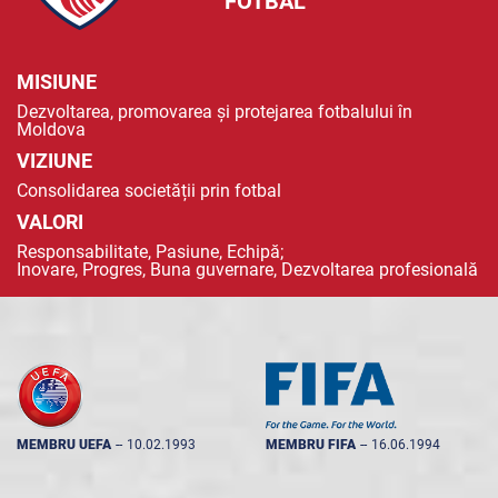
FOTBAL
MISIUNE
Dezvoltarea, promovarea și protejarea fotbalului în
Moldova
VIZIUNE
Consolidarea societății prin fotbal
VALORI
Responsabilitate, Pasiune, Echipă;
Inovare, Progres, Buna guvernare, Dezvoltarea profesională
MEMBRU UEFA
--
10.02.1993
MEMBRU FIFA
--
16.06.1994