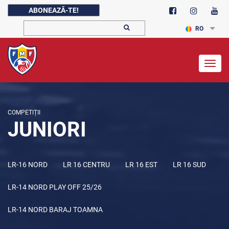
ABONEAZĂ-TE!
RO
Togg
navig
COMPETIȚII
JUNIORI
LR-16 NORD
LR 16 CENTRU
LR 16 EST
LR 16 SUD
LR-14 NORD PLAY OFF 25/26
LR-14 NORD BARAJ TOAMNA