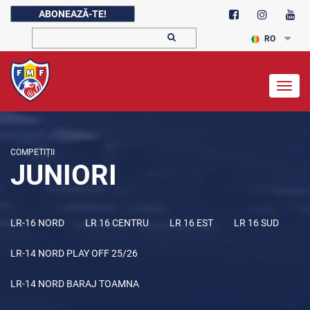
ABONEAZĂ-TE!
RO
Togg
navig
COMPETIȚII
JUNIORI
LR-16 NORD
LR 16 CENTRU
LR 16 EST
LR 16 SUD
LR-14 NORD PLAY OFF 25/26
LR-14 NORD BARAJ TOAMNA