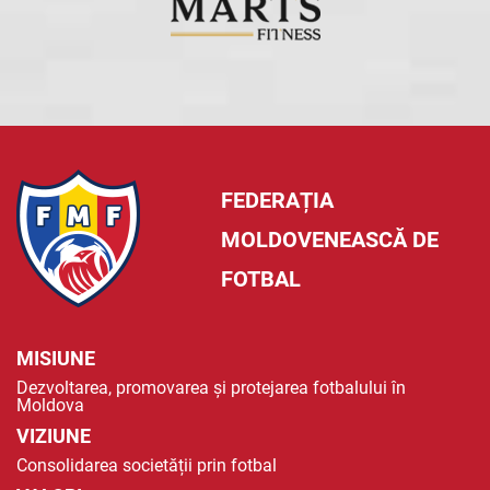
FEDERAȚIA
MOLDOVENEASCĂ DE
FOTBAL
MISIUNE
Dezvoltarea, promovarea și protejarea fotbalului în
Moldova
VIZIUNE
Consolidarea societății prin fotbal