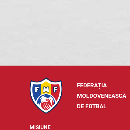
FEDERAȚIA
MOLDOVENEASCĂ
DE FOTBAL
MISIUNE