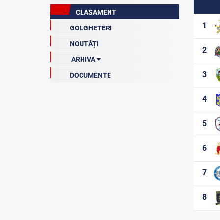
CLASAMENT
Etapa 8 (curentă)
1
GOLGHETERI
Etapa 1
Etapa 2
NOUTĂȚI
2
Etapa 3
ARHIVA
Etapa 4
3
DOCUMENTE
Etapa 5
Ediția 2022-2023 (Faza 1)
Etapa 6
Ediția 2022-2023 (Faza 2)
4
Etapa 7
Ediția 2023-2024
Etapa 9
Ediția 2023-2024 (Faza 2)
5
Ediția 2024-2025
Ediția 2024-2025 (Faza 2)
6
Ediția 2025-2026 Faza 1
Ediția 2025-2026 Faza 2
7
8