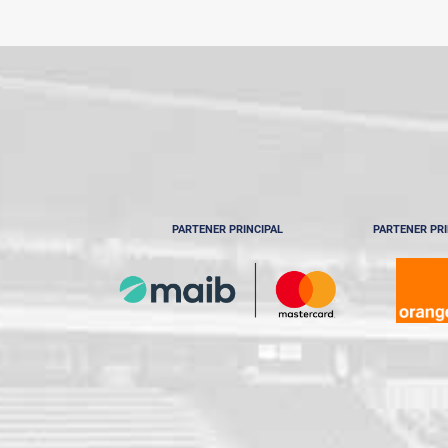
PARTENER PRINCIPAL
PARTENER PRI