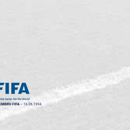
EMBRU FIFA
--
16.06.1994