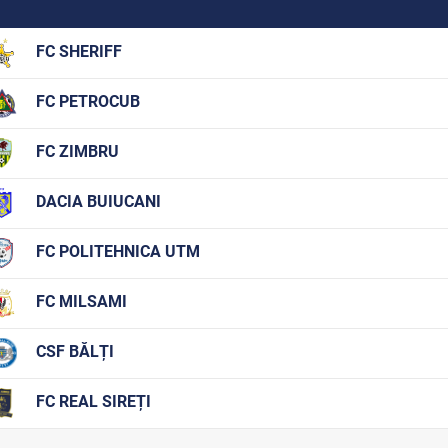
FC SHERIFF
FC PETROCUB
FC ZIMBRU
DACIA BUIUCANI
FC POLITEHNICA UTM
FC MILSAMI
CSF BĂLȚI
FC REAL SIREȚI