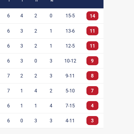
I
I
TI
RI
6
4
2
0
15-5
14
6
3
2
1
13-6
11
6
3
2
1
12-5
11
6
3
0
3
10-12
9
7
2
2
3
9-11
8
7
1
4
2
5-10
7
6
1
1
4
7-15
4
6
0
3
3
4-11
3