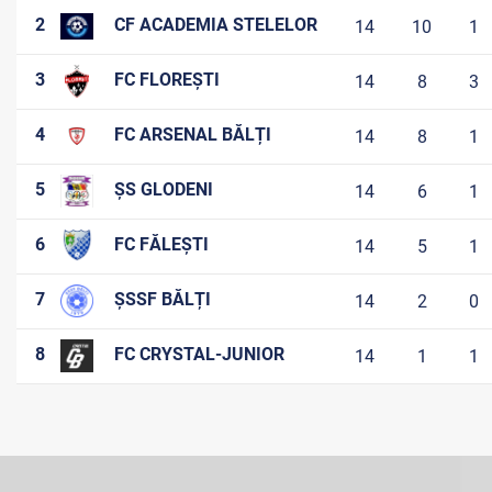
2
CF ACADEMIA STELELOR
14
10
1
3
FC FLOREȘTI
14
8
3
4
FC ARSENAL BĂLȚI
14
8
1
5
ȘS GLODENI
14
6
1
6
FC FĂLEȘTI
14
5
1
7
ȘSSF BĂLȚI
14
2
0
8
FC CRYSTAL-JUNIOR
14
1
1