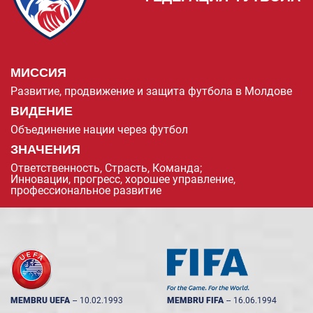
МИССИЯ
Развитие, продвижение и защита футбола в Молдове
ВИДЕНИЕ
Объединение нации через футбол
ЗНАЧЕНИЯ
Ответственность, Страсть, Команда;
Инновации, прогресс, хорошее управление,
профессиональное развитие
MEMBRU UEFA
--
10.02.1993
MEMBRU FIFA
--
16.06.1994