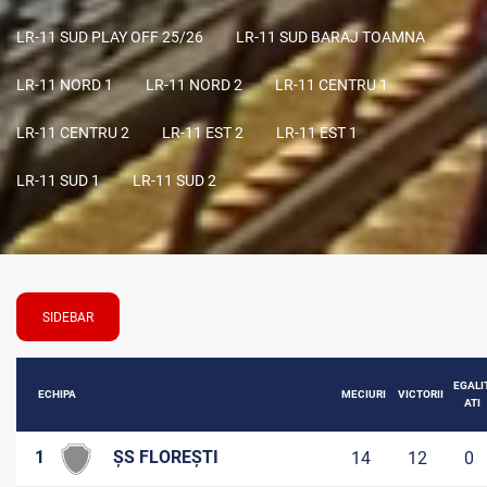
LR-11 SUD PLAY OFF 25/26
LR-11 SUD BARAJ TOAMNA
LR-11 NORD 1
LR-11 NORD 2
LR-11 CENTRU 1
LR-11 CENTRU 2
LR-11 EST 2
LR-11 EST 1
LR-11 SUD 1
LR-11 SUD 2
SIDEBAR
EGALI
ECHIPA
MECIURI
VICTORII
ATI
1
ȘS FLOREȘTI
14
12
0