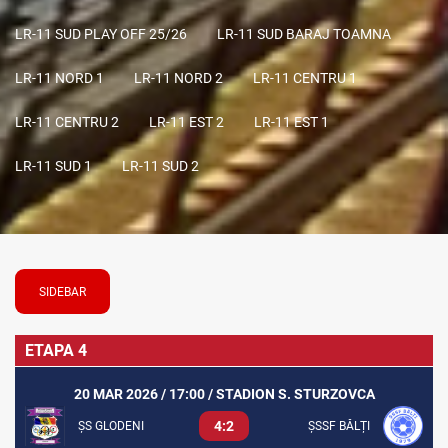
LR-11 SUD PLAY OFF 25/26
LR-11 SUD BARAJ TOAMNA
LR-11 NORD 1
LR-11 NORD 2
LR-11 CENTRU 1
LR-11 CENTRU 2
LR-11 EST 2
LR-11 EST 1
LR-11 SUD 1
LR-11 SUD 2
SIDEBAR
ETAPA 4
20 MAR 2026 / 17:00 / STADION S. STURZOVCA
4:2
ȘS GLODENI
ȘSSF BĂLȚI