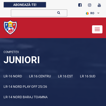
ABONEAZĂ-TE!
RO
Togg
navig
COMPETIȚII
JUNIORI
LR-16 NORD
LR 16 CENTRU
LR 16 EST
LR 16 SUD
LR-14 NORD PLAY OFF 25/26
LR-14 NORD BARAJ TOAMNA