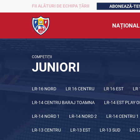
FII ALĂTURI DE ECHIPA ȚĂRII
ABONEAZĂ-TE!
NAȚIONAL
COMPETIȚII
JUNIORI
LR-16 NORD
LR 16 CENTRU
LR 16 EST
LR 
LR-14 CENTRU BARAJ TOAMNA
LR-14 EST PLAY O
LR-14 NORD 1
LR-14 NORD 2
LR-14 CENTRU 1
LR-13 CENTRU
LR-13 EST
LR-13 SUD
LR-1