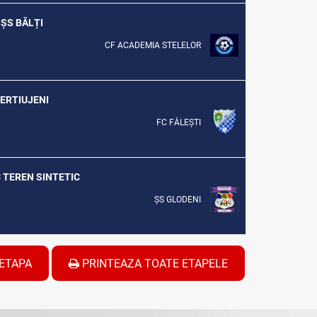
 ȘS BĂLȚI
CF ACADEMIA STELELOR
 VERTIUJENI
FC FĂLEȘTI
C TEREN SINTETIC
ȘS GLODENI
ETAPA
PRINTEAZA TOATE ETAPELE