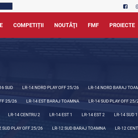
E
COMPETIȚII
NOUTĂŢI
FMF
PROIECTE
16 SUD
LR-14 NORD PLAY OFF 25/26
LR-14 NORD BARAJ TOA
FF 25/26
LR-14 EST BARAJ TOAMNA
LR-14 SUD PLAY OFF 25/
LR-14 CENTRU 2
LR-14 EST 1
LR-14 EST 2
LR-14 SUD 1
2 SUD PLAY OFF 25/26
LR-12 SUD BARAJ TOAMNA
LR-12 CENT