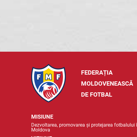
FEDERAȚIA
MOLDOVENEASCĂ
DE FOTBAL
MISIUNE
Dezvoltarea, promovarea și protejarea fotbalului 
Moldova