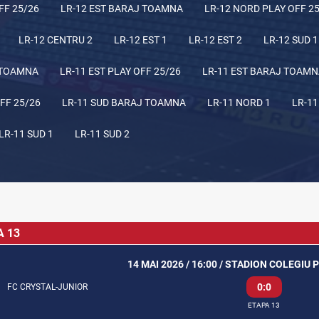
FF 25/26
LR-12 EST BARAJ TOAMNA
LR-12 NORD PLAY OFF 2
LR-12 CENTRU 2
LR-12 EST 1
LR-12 EST 2
LR-12 SUD 1
 TOAMNA
LR-11 EST PLAY OFF 25/26
LR-11 EST BARAJ TOAM
FF 25/26
LR-11 SUD BARAJ TOAMNA
LR-11 NORD 1
LR-11
LR-11 SUD 1
LR-11 SUD 2
A 13
14 MAI 2026 / 16:00 / STADION COLEGIU
0:0
FC CRYSTAL-JUNIOR
ETAPA 13