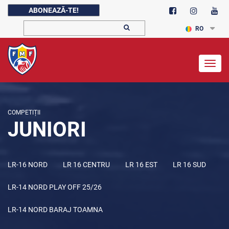
ABONEAZĂ-TE!
RO
Togg
navig
COMPETIȚII
JUNIORI
LR-16 NORD
LR 16 CENTRU
LR 16 EST
LR 16 SUD
LR-14 NORD PLAY OFF 25/26
LR-14 NORD BARAJ TOAMNA