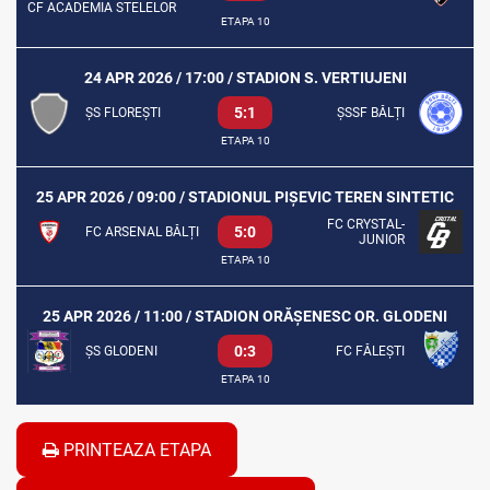
CF ACADEMIA STELELOR
ETAPA 10
24 APR 2026 / 17:00 / STADION S. VERTIUJENI
5:1
ȘS FLOREȘTI
ȘSSF BĂLȚI
ETAPA 10
25 APR 2026 / 09:00 / STADIONUL PIȘEVIC TEREN SINTETIC
FC CRYSTAL-
5:0
FC ARSENAL BĂLȚI
JUNIOR
ETAPA 10
25 APR 2026 / 11:00 / STADION ORĂȘENESC OR. GLODENI
0:3
ȘS GLODENI
FC FĂLEȘTI
ETAPA 10
PRINTEAZA ETAPA