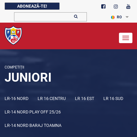
ABONEAZĂ-TE!
RO
Togg
navig
COMPETIȚII
JUNIORI
LR-16 NORD
LR 16 CENTRU
LR 16 EST
LR 16 SUD
LR-14 NORD PLAY OFF 25/26
LR-14 NORD BARAJ TOAMNA