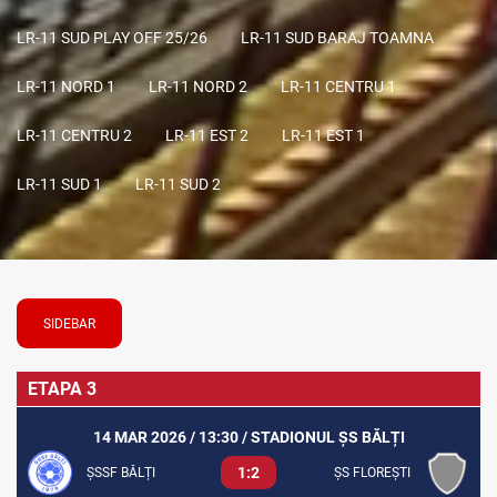
LR-11 SUD PLAY OFF 25/26
LR-11 SUD BARAJ TOAMNA
LR-11 NORD 1
LR-11 NORD 2
LR-11 CENTRU 1
LR-11 CENTRU 2
LR-11 EST 2
LR-11 EST 1
LR-11 SUD 1
LR-11 SUD 2
SIDEBAR
ETAPA 3
14 MAR 2026 / 13:30 / STADIONUL ȘS BĂLȚI
1:2
ȘSSF BĂLȚI
ȘS FLOREȘTI