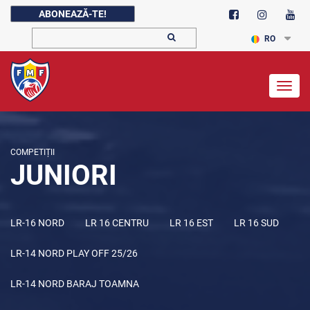
ABONEAZĂ-TE!
RO
Togg
navig
COMPETIȚII
JUNIORI
LR-16 NORD
LR 16 CENTRU
LR 16 EST
LR 16 SUD
LR-14 NORD PLAY OFF 25/26
LR-14 NORD BARAJ TOAMNA