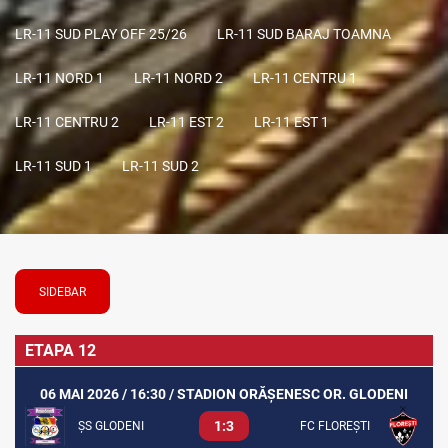
LR-11 SUD PLAY OFF 25/26
LR-11 SUD BARAJ TOAMNA
LR-11 NORD 1
LR-11 NORD 2
LR-11 CENTRU 1
LR-11 CENTRU 2
LR-11 EST 2
LR-11 EST 1
LR-11 SUD 1
LR-11 SUD 2
SIDEBAR
ETAPA 12
06 MAI 2026 / 16:30 / STADION ORĂȘENESC OR. GLODENI
1:3
ȘS GLODENI
FC FLOREȘTI