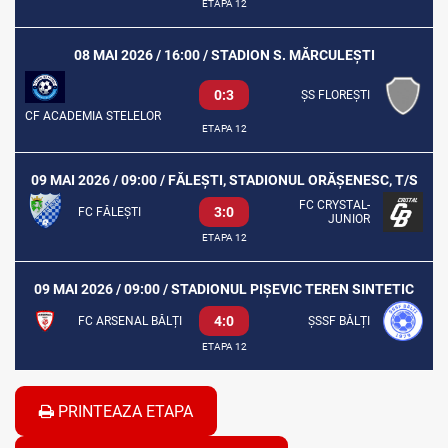
ETAPA 12
08 MAI 2026 / 16:00 / STADION S. MĂRCULEȘTI
0:3
ȘS FLOREȘTI
CF ACADEMIA STELELOR
ETAPA 12
09 MAI 2026 / 09:00 / FĂLEȘTI, STADIONUL ORĂȘENESC, T/S
FC CRYSTAL-
3:0
FC FĂLEȘTI
JUNIOR
ETAPA 12
09 MAI 2026 / 09:00 / STADIONUL PIȘEVIC TEREN SINTETIC
4:0
FC ARSENAL BĂLȚI
ȘSSF BĂLȚI
ETAPA 12
PRINTEAZA ETAPA