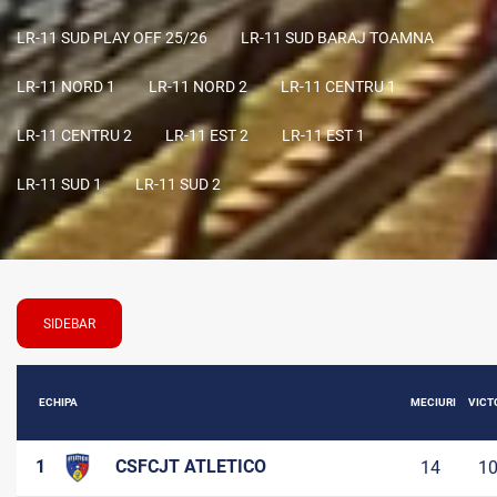
LR-11 SUD PLAY OFF 25/26
LR-11 SUD BARAJ TOAMNA
LR-11 NORD 1
LR-11 NORD 2
LR-11 CENTRU 1
LR-11 CENTRU 2
LR-11 EST 2
LR-11 EST 1
LR-11 SUD 1
LR-11 SUD 2
SIDEBAR
ECHIPA
MECIURI
VICTO
1
CSFCJT ATLETICO
14
1