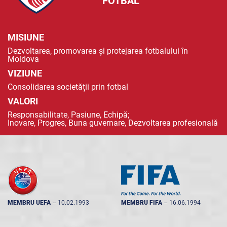
FOTBAL
MISIUNE
Dezvoltarea, promovarea și protejarea fotbalului în
Moldova
VIZIUNE
Consolidarea societății prin fotbal
VALORI
Responsabilitate, Pasiune, Echipă;
Inovare, Progres, Buna guvernare, Dezvoltarea profesională
MEMBRU UEFA
--
10.02.1993
MEMBRU FIFA
--
16.06.1994