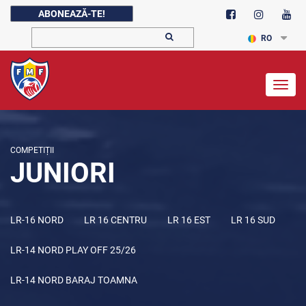
ABONEAZĂ-TE!
RO
Togg
navig
COMPETIȚII
JUNIORI
LR-16 NORD
LR 16 CENTRU
LR 16 EST
LR 16 SUD
LR-14 NORD PLAY OFF 25/26
LR-14 NORD BARAJ TOAMNA