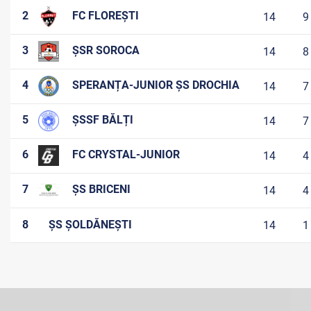
2
FC FLOREȘTI
14
9
3
ȘSR SOROCA
14
8
4
SPERANȚA-JUNIOR ȘS DROCHIA
14
7
5
ȘSSF BĂLȚI
14
7
6
FC CRYSTAL-JUNIOR
14
4
7
ȘS BRICENI
14
4
8
ȘS ȘOLDĂNEȘTI
14
1