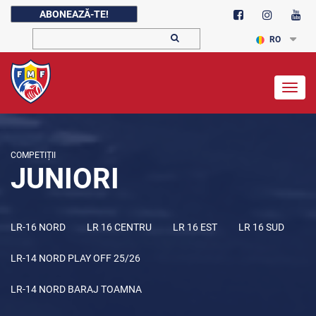
ABONEAZĂ-TE!
RO
Togg
navig
COMPETIȚII
JUNIORI
LR-16 NORD
LR 16 CENTRU
LR 16 EST
LR 16 SUD
LR-14 NORD PLAY OFF 25/26
LR-14 NORD BARAJ TOAMNA