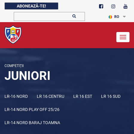
ABONEAZĂ-TE!
RO
Togg
navig
COMPETIȚII
JUNIORI
LR-16 NORD
LR 16 CENTRU
LR 16 EST
LR 16 SUD
LR-14 NORD PLAY OFF 25/26
LR-14 NORD BARAJ TOAMNA