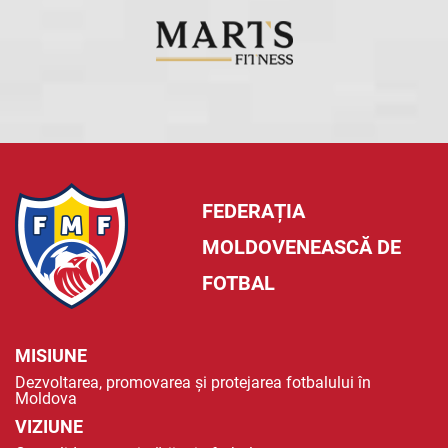
FEDERAȚIA
MOLDOVENEASCĂ DE
FOTBAL
MISIUNE
Dezvoltarea, promovarea și protejarea fotbalului în
Moldova
VIZIUNE