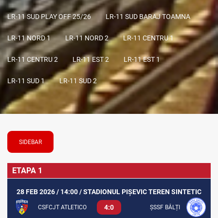
LR-11 SUD PLAY OFF 25/26
LR-11 SUD BARAJ TOAMNA
LR-11 NORD 1
LR-11 NORD 2
LR-11 CENTRU 1
LR-11 CENTRU 2
LR-11 EST 2
LR-11 EST 1
LR-11 SUD 1
LR-11 SUD 2
SIDEBAR
ETAPA 1
28 FEB 2026 / 14:00 / STADIONUL PIȘEVIC TEREN SINTETIC
4:0
CSFCJT ATLETICO
ȘSSF BĂLȚI