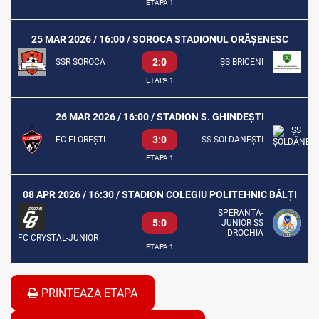
ETAPA 1
25 MAR 2026 / 16:00 / SOROCA STADIONUL ORĂȘENESC
2:0
ȘSR SOROCA
ȘS BRICENI
ETAPA 1
26 MAR 2026 / 16:00 / STADION S. GHINDEȘTI
3:0
FC FLOREȘTI
ȘS ȘOLDĂNEȘTI
ETAPA 1
08 APR 2026 / 16:30 / STADION COLEGIU POLITEHNIC BĂLȚI
SPERANȚA-
5:0
JUNIOR ȘS
DROCHIA
FC CRYSTAL-JUNIOR
ETAPA 1
PRINTEAZA ETAPA