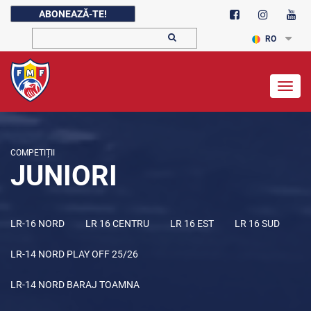
ABONEAZĂ-TE!
RO
Togg
navig
COMPETIȚII
JUNIORI
LR-16 NORD
LR 16 CENTRU
LR 16 EST
LR 16 SUD
LR-14 NORD PLAY OFF 25/26
LR-14 NORD BARAJ TOAMNA