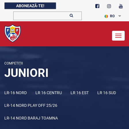
ABONEAZĂ-TE!
RO
Togg
navig
COMPETIȚII
JUNIORI
LR-16 NORD
LR 16 CENTRU
LR 16 EST
LR 16 SUD
LR-14 NORD PLAY OFF 25/26
LR-14 NORD BARAJ TOAMNA