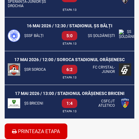
SPERANȚA-JUNIOR ȘS
DROCHIA
ETAPA 13
16 MAI 2026 / 12:30 / STADIONUL ȘS BĂLȚI
5:0
ȘSSF BĂLȚI
ȘS ȘOLDĂNEȘTI
ETAPA 13
17 MAI 2026 / 12:00 / SOROCA STADIONUL ORĂȘENESC
FC CRYSTAL-
6:2
ȘSR SOROCA
JUNIOR
ETAPA 13
17 MAI 2026 / 13:00 / STADIONUL ORĂȘENESC BRICENI
CSFCJT
1:4
ȘS BRICENI
ATLETICO
ETAPA 13
PRINTEAZA ETAPA