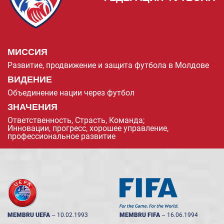
МИССИЯ
Развитие, продвижение и защита футбола в Молдове
ВИДЕНИЕ
Объединение нации через футбол
ЗНАЧЕНИЯ
Ответственность, Страсть, Команда;
Инновации, прогресс, хорошее управление,
профессиональное развитие
MEMBRU UEFA
--
10.02.1993
MEMBRU FIFA
--
16.06.1994