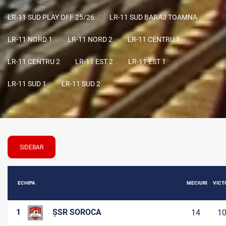
LR-11 SUD PLAY OFF 25/26
LR-11 SUD BARAJ TOAMNA
LR-11 NORD 1
LR-11 NORD 2
LR-11 CENTRU 1
LR-11 CENTRU 2
LR-11 EST 2
LR-11 EST 1
LR-11 SUD 1
LR-11 SUD 2
SIDEBAR
ECHIPA
MECIURI
VICTO
1
ȘSR SOROCA
14
1