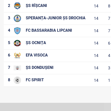
2
ȘS RÎȘCANI
14
8
3
SPERANȚA-JUNIOR ȘS DROCHIA
14
7
4
FC BASSARABIA LIPCANI
14
7
5
ȘS OCNIȚA
14
6
6
EFA VISOCA
14
4
7
ȘS DONDUȘENI
14
3
8
FC SPIRIT
14
1