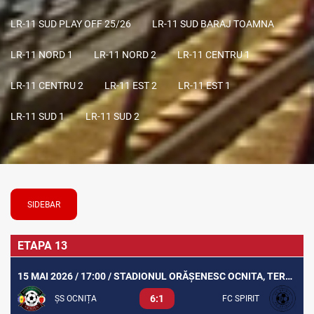
LR-11 SUD PLAY OFF 25/26
LR-11 SUD BARAJ TOAMNA
LR-11 NORD 1
LR-11 NORD 2
LR-11 CENTRU 1
LR-11 CENTRU 2
LR-11 EST 2
LR-11 EST 1
LR-11 SUD 1
LR-11 SUD 2
SIDEBAR
ETAPA 13
15 MAI 2026 / 17:00 / STADIONUL ORĂȘENESC OCNITA, TEREN SINTETIC
6:1
ȘS OCNIȚA
FC SPIRIT