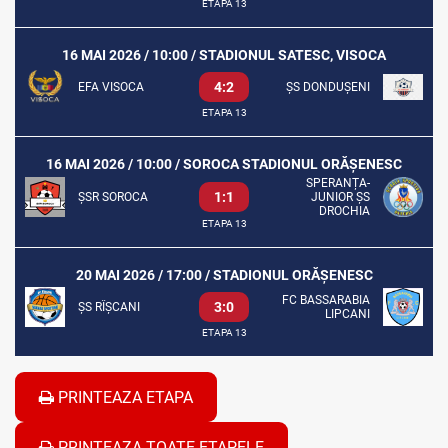
ETAPA 13
16 MAI 2026 / 10:00 / STADIONUL SATESC, VISOCA
4:2
EFA VISOCA
ȘS DONDUȘENI
ETAPA 13
16 MAI 2026 / 10:00 / SOROCA STADIONUL ORĂȘENESC
SPERANȚA-
1:1
ȘSR SOROCA
JUNIOR ȘS
DROCHIA
ETAPA 13
20 MAI 2026 / 17:00 / STADIONUL ORĂȘENESC
FC BASSARABIA
3:0
ȘS RÎȘCANI
LIPCANI
ETAPA 13
PRINTEAZA ETAPA
PRINTEAZA TOATE ETAPELE