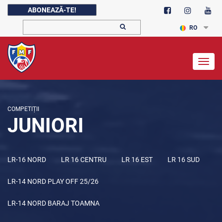
ABONEAZĂ-TE!
RO
Togg
navig
COMPETIȚII
JUNIORI
LR-16 NORD
LR 16 CENTRU
LR 16 EST
LR 16 SUD
LR-14 NORD PLAY OFF 25/26
LR-14 NORD BARAJ TOAMNA