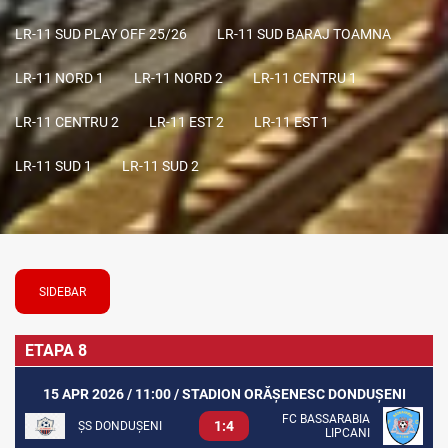
LR-11 SUD PLAY OFF 25/26
LR-11 SUD BARAJ TOAMNA
LR-11 NORD 1
LR-11 NORD 2
LR-11 CENTRU 1
LR-11 CENTRU 2
LR-11 EST 2
LR-11 EST 1
LR-11 SUD 1
LR-11 SUD 2
SIDEBAR
ETAPA 8
15 APR 2026 / 11:00 / STADION ORĂȘENESC DONDUȘENI
FC BASSARABIA
1:4
ȘS DONDUȘENI
LIPCANI