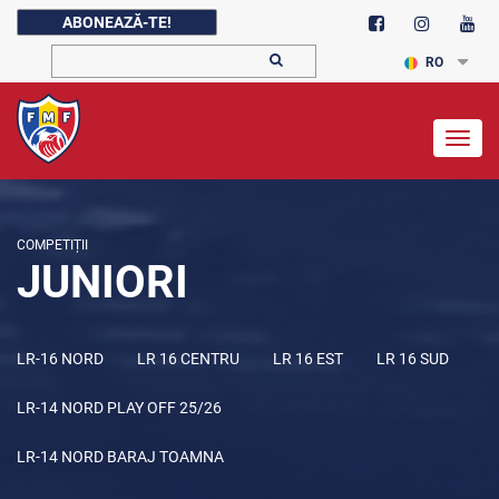
ABONEAZĂ-TE!
RO
Togg
navig
COMPETIȚII
JUNIORI
LR-16 NORD
LR 16 CENTRU
LR 16 EST
LR 16 SUD
LR-14 NORD PLAY OFF 25/26
LR-14 NORD BARAJ TOAMNA