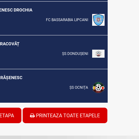
ȘENESC DROCHIA
FC BASSARABIA LIPCANI
. RACOVĂȚ
ȘS DONDUȘENI
 ORĂȘENESC
ȘS OCNIȚA
ETAPA
PRINTEAZA TOATE ETAPELE