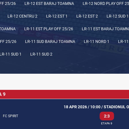
FF 25/26
LR-12 EST BARAJ TOAMNA
LR-12 NORD PLAY OFF 2
LR-12 CENTRU 2
LR-12 EST 1
LR-12 EST 2
LR-12 SUD 1
 TOAMNA
LR-11 EST PLAY OFF 25/26
LR-11 EST BARAJ TOAM
FF 25/26
LR-11 SUD BARAJ TOAMNA
LR-11 NORD 1
LR-11
LR-11 SUD 1
LR-11 SUD 2
A 9
18 APR 2026 / 10:00 / STADIONUL
2:3
FC SPIRIT
ETAPA 9