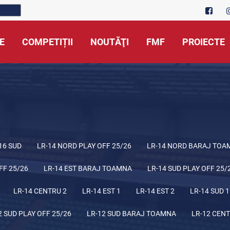
E
COMPETIȚII
NOUTĂŢI
FMF
PROIECTE
16 SUD
LR-14 NORD PLAY OFF 25/26
LR-14 NORD BARAJ TOA
FF 25/26
LR-14 EST BARAJ TOAMNA
LR-14 SUD PLAY OFF 25/
LR-14 CENTRU 2
LR-14 EST 1
LR-14 EST 2
LR-14 SUD 1
2 SUD PLAY OFF 25/26
LR-12 SUD BARAJ TOAMNA
LR-12 CENT