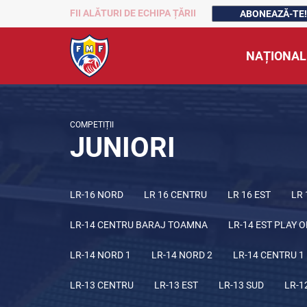
FII ALĂTURI DE ECHIPA ȚĂRII
ABONEAZĂ-TE!
NAȚIONAL
COMPETIȚII
JUNIORI
LR-16 NORD
LR 16 CENTRU
LR 16 EST
LR 
LR-14 CENTRU BARAJ TOAMNA
LR-14 EST PLAY O
LR-14 NORD 1
LR-14 NORD 2
LR-14 CENTRU 1
LR-13 CENTRU
LR-13 EST
LR-13 SUD
LR-1