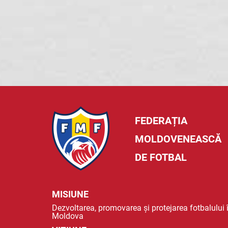
FEDERAȚIA
MOLDOVENEASCĂ
DE FOTBAL
MISIUNE
Dezvoltarea, promovarea și protejarea fotbalului 
Moldova