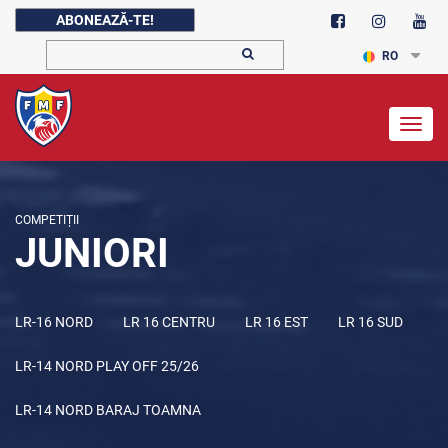
ABONEAZĂ-TE!
RO
Togg
navig
COMPETIȚII
JUNIORI
LR-16 NORD
LR 16 CENTRU
LR 16 EST
LR 16 SUD
LR-14 NORD PLAY OFF 25/26
LR-14 NORD BARAJ TOAMNA