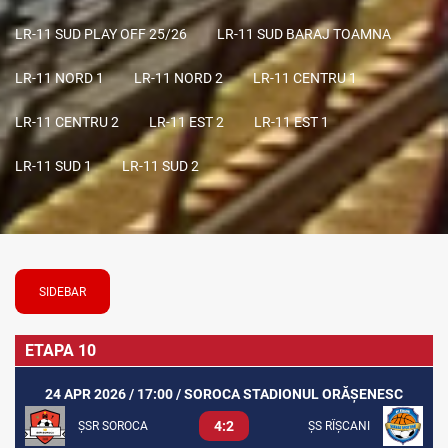
LR-11 SUD PLAY OFF 25/26
LR-11 SUD BARAJ TOAMNA
LR-11 NORD 1
LR-11 NORD 2
LR-11 CENTRU 1
LR-11 CENTRU 2
LR-11 EST 2
LR-11 EST 1
LR-11 SUD 1
LR-11 SUD 2
SIDEBAR
ETAPA 10
24 APR 2026 / 17:00 / SOROCA STADIONUL ORĂȘENESC
4:2
ȘSR SOROCA
ȘS RÎȘCANI