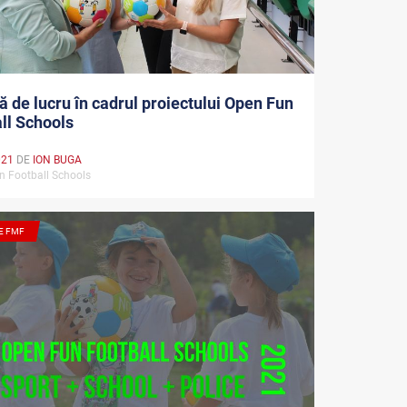
ă de lucru în cadrul proiectului Open Fun
ll Schools
021
DE
ION BUGA
n Football Schools
E FMF