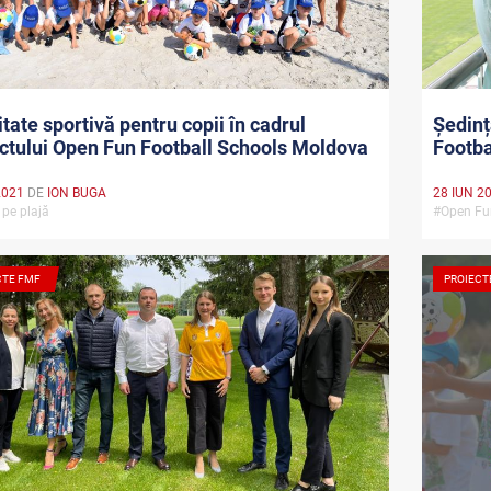
itate sportivă pentru copii în cadrul
Ședinț
ctului Open Fun Football Schools Moldova
Footba
2021
DE
ION BUGA
28 IUN 2
 pe plajă
#Open Fu
CTE FMF
PROIECT