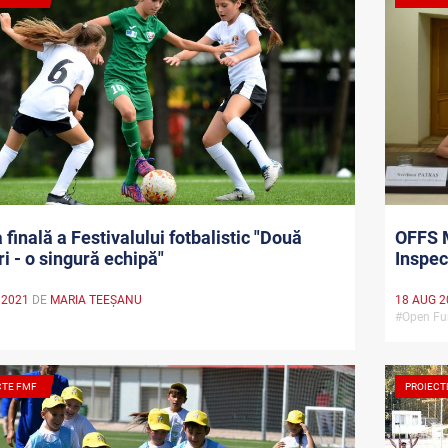
 finală a Festivalului fotbalistic "Două
OFFS M
i - o singură echipă"
Inspec
 2021
DE
MARIA TEEŞANU
18 AUG 2
#Open Fu
CTE FMF
PROIECT