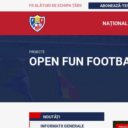
FII ALĂTURI DE ECHIPA ȚĂRII
ABONEAZĂ-TE!
NAȚIONAL
PROIECTE
OPEN FUN FOOTB
NOUTĂȚI
INFORMAȚII GENERALE
PROIE