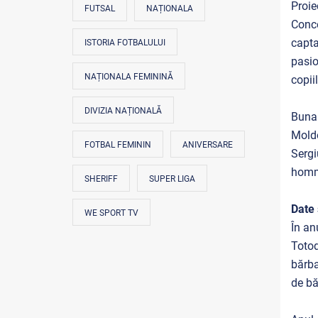
Proie
FUTSAL
NAȚIONALA
Conce
capta
ISTORIA FOTBALULUI
pasio
NAȚIONALA FEMININĂ
copiil
DIVIZIA NAȚIONALĂ
Buna
Moldo
FOTBAL FEMININ
ANIVERSARE
Sergi
homme
SHERIFF
SUPER LIGA
Date 
WE SPORT TV
În an
Totod
bărba
de bă