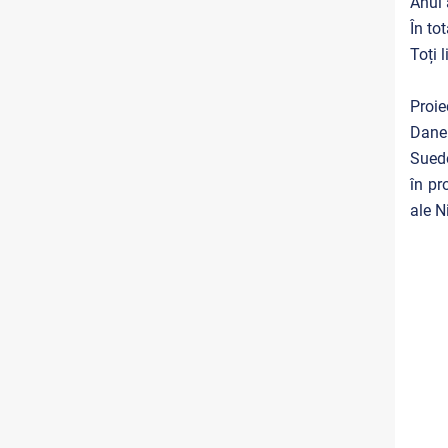
Anul 
În to
Toți 
Proi
Dane
Suede
în pr
ale Ni