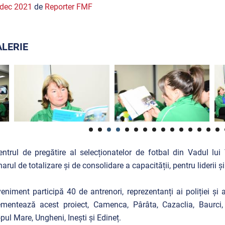
 dec 2021
de
Reporter FMF
LERIE
ntrul de pregătire al selecționatelor de fotbal din Vadul lui
arul de totalizare și de consolidare a capacității, pentru liderii
eniment participă 40 de antrenori, reprezentanți ai poliției și a
mentează acest proiect, Camenca, Pârâta, Cazaclia, Baurci, V
pul Mare, Ungheni, Inești și Edineț.