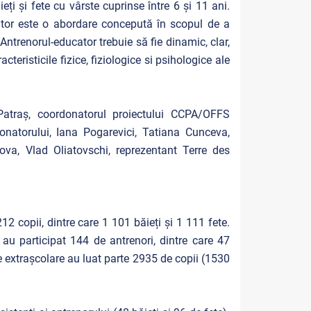
i și fete cu vârste cuprinse între 6 și 11 ani.
ator este o abordare concepută în scopul de a
Antrenorul-educator trebuie să fie dinamic, clar,
eristicile fizice, fiziologice si psihologice ale
atraș, coordonatorul proiectului CCPA/OFFS
onatorului, Iana Pogarevici, Tatiana Cunceva,
ova, Vlad Oliatovschi, reprezentant Terre des
2 copii, dintre care 1 101 băieți și 1 111 fete.
 au participat 144 de antrenori, dintre care 47
ile extrașcolare au luat parte 2935 de copii (1530