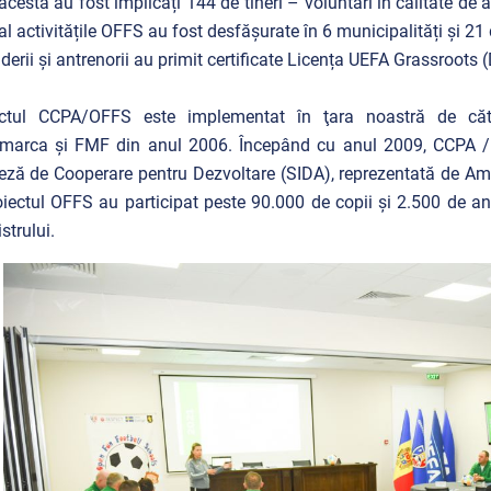
acesta au fost implicați 144 de tineri – voluntari în calitate de as
tal activitățile OFFS au fost desfășurate în 6 municipalități și 2
liderii și antrenorii au primit certificate Licența UEFA Grassroots (
ectul CCPA/OFFS este implementat în ţara noastră de că
marca şi FMF din anul 2006. Începând cu anul 2009, CCPA / O
ză de Cooperare pentru Dezvoltare (SIDA), reprezentată de Amb
oiectul OFFS au participat peste 90.000 de copii și 2.500 de an
strului.