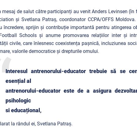
 mesaj de salut către participanți au venit Anders Levinsen (în f
iation și Svetlana Patraș, coordonator CCPA/OFFS Moldova. C
u încredere, sprijin și contribuție importantă pentru atingerea 
ootball Schools și anume promovarea relațiilor inter și intr
tății civile, care înlesnesc coexistența pașnică, incluziunea soci
nare, valorile democratice și drepturile omului.
Interesul antrenorului-educator trebuie să se cen
esențial al
antrenorului-educator este de a asigura dezvoltar
psihologic
si educațional,
larat la rândul ei, Svetlana Patraș.