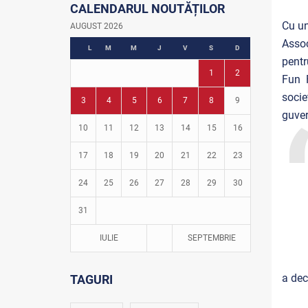
CALENDARUL NOUTĂȚILOR
Istoria fotbalului
Turneul Viitorul
Cu un
AUGUST 2026
Fotbal în grădinițe
Assoc
L
M
M
J
V
S
D
pentr
1
2
Fun F
socie
3
4
5
6
7
8
9
guver
10
11
12
13
14
15
16
17
18
19
20
21
22
23
24
25
26
27
28
29
30
31
IULIE
SEPTEMBRIE
a dec
TAGURI