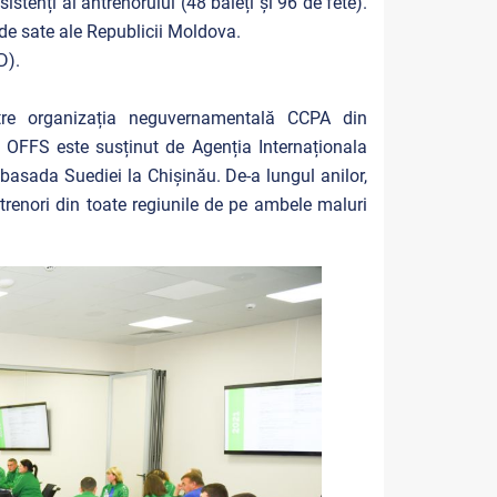
istenți ai antrenorului (48 băieți și 96 de fete).
1 de sate ale Republicii Moldova.
D).
tre organizația neguvernamentală CCPA din
FFS este susținut de Agenția Internaționala
asada Suediei la Chișinău. De-a lungul anilor,
trenori din toate regiunile de pe ambele maluri