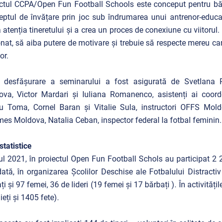
ctul CCPA/Open Fun Football Schools este conceput pentru băieț
ptul de învățare prin joc sub îndrumarea unui antrenor-educ
 atenția tineretului și a crea un proces de conexiune cu viitorul. 
nat, să aiba putere de motivare și trebuie să respecte mereu caract
or.
 desfășurare a seminarului a fost asigurată de Svetlana P
va, Victor Mardari și Iuliana Romanenco, asistenți ai coord
u Toma, Cornel Baran și Vitalie Sula, instructori OFFS Mold
s Moldova, Natalia Ceban, inspector federal la fotbal feminin.
statistice
ul 2021, în proiectul Open Fun Football Schols au participat 2 21
ată, în organizarea Școlilor Deschise ale Fotbalului Distractiv
ți și 97 femei, 36 de lideri (19 femei și 17 bărbați ). În activităț
ieți și 1405 fete).