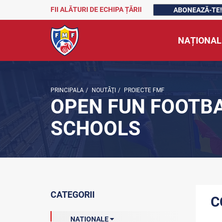
FII ALĂTURI DE ECHIPA ȚĂRII
ABONEAZĂ-TE!
NAȚIONAL
PRINCIPALA
/
NOUTĂŢI
/
PROIECTE FMF
OPEN FUN FOOTB
SCHOOLS
CATEGORII
C
NAȚIONALE