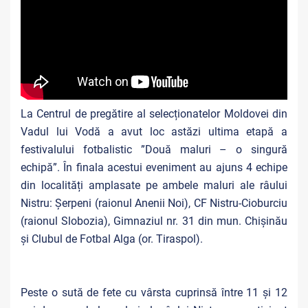
La Centrul de pregătire al selecționatelor Moldovei din
Vadul lui Vodă a avut loc astăzi ultima etapă a
festivalului fotbalistic ”Două maluri – o singură
echipă”. În finala acestui eveniment au ajuns 4 echipe
din localități amplasate pe ambele maluri ale râului
Nistru: Șerpeni (raionul Anenii Noi), CF Nistru-Cioburciu
(raionul Slobozia), Gimnaziul nr. 31 din mun. Chișinău
și Clubul de Fotbal Alga (or. Tiraspol).
Peste o sută de fete
cu vârsta cuprinsă între 11 și 12