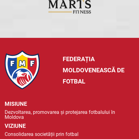
FEDERAȚIA
MOLDOVENEASCĂ DE
FOTBAL
MISIUNE
Dezvoltarea, promovarea și protejarea fotbalului în
Moldova
VIZIUNE
Consolidarea societății prin fotbal