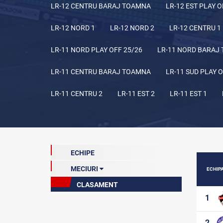
LR-12 CENTRU BARAJ TOAMNA
LR-12 EST PLAY O
LR-12 NORD 1
LR-12 NORD 2
LR-12 CENTRU 1
LR-11 NORD PLAY OFF 25/26
LR-11 NORD BARAJ
LR-11 CENTRU BARAJ TOAMNA
LR-11 SUD PLAY O
LR-11 CENTRU 2
LR-11 EST 2
LR-11 EST 1
ECHIPE
MECIURI
ECHIP
CLASAMENT
Etapa 10 (curentă)
1
Etapa 1
Etapa 2
2