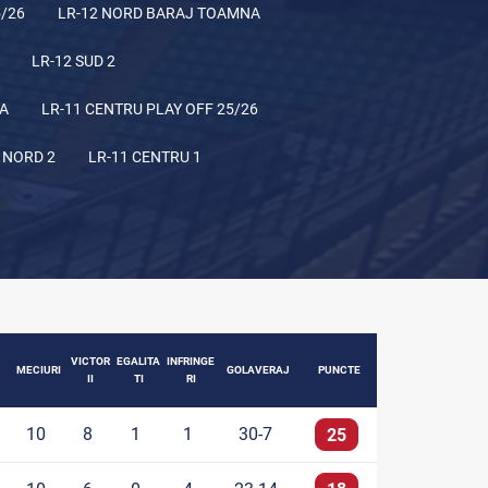
5/26
LR-12 NORD BARAJ TOAMNA
LR-12 SUD 2
NA
LR-11 CENTRU PLAY OFF 25/26
 NORD 2
LR-11 CENTRU 1
VICTOR
EGALITA
INFRINGE
MECIURI
GOLAVERAJ
PUNCTE
II
TI
RI
10
8
1
1
30-7
25