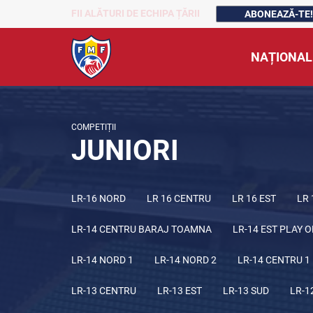
FII ALĂTURI DE ECHIPA ȚĂRII
ABONEAZĂ-TE!
NAȚIONAL
COMPETIȚII
JUNIORI
LR-16 NORD
LR 16 CENTRU
LR 16 EST
LR 
LR-14 CENTRU BARAJ TOAMNA
LR-14 EST PLAY O
LR-14 NORD 1
LR-14 NORD 2
LR-14 CENTRU 1
LR-13 CENTRU
LR-13 EST
LR-13 SUD
LR-1