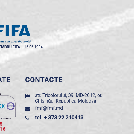
EMBRU FIFA
--
16.06.1994
ATE
CONTACTE
str. Tricolorului, 39, MD-2012, or.
Chișinău, Republica Moldova
fmf@fmf.md
tel: + 373 22 210413
5
016