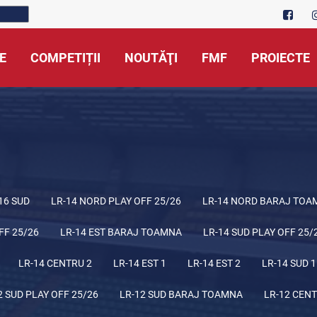
E
COMPETIȚII
NOUTĂŢI
FMF
PROIECTE
16 SUD
LR-14 NORD PLAY OFF 25/26
LR-14 NORD BARAJ TOA
FF 25/26
LR-14 EST BARAJ TOAMNA
LR-14 SUD PLAY OFF 25/
LR-14 CENTRU 2
LR-14 EST 1
LR-14 EST 2
LR-14 SUD 1
2 SUD PLAY OFF 25/26
LR-12 SUD BARAJ TOAMNA
LR-12 CENT