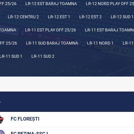
FF 25/26
LR-12 EST BARAJ TOAMNA
LR-12 NORD PLAY OFF 2
LR-12 CENTRU 2
LR-12 EST 1
LR-12 EST 2
LR-12 SUD 1
 TOAMNA
LR-11 EST PLAY OFF 25/26
LR-11 EST BARAJ TOAM
FF 25/26
LR-11 SUD BARAJ TOAMNA
LR-11 NORD 1
LR-11
LR-11 SUD 1
LR-11 SUD 2
A
FC FLOREȘTI
FC REZINA-ȘSCJ