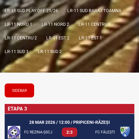
LR-11 SUD PLAY OFF 25/26
LR-11 SUD BARAJ TOAMNA
LR-11 NORD 1
LR-11 NORD 2
LR-11 CENTRU 1
LR-11 CENTRU 2
LR-11 EST 2
LR-11 EST 1
LR-11 SUD 1
LR-11 SUD 2
SIDEBAR
ETAPA 3
28 MAR 2026 / 12:00 / PRIPICENI-RĂZEŞI
2:3
FC REZINA-ȘSCJ
FC FĂLEȘTI