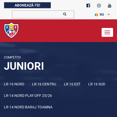
ABONEAZĂ-TE!
RO
Togg
navig
COMPETIȚII
JUNIORI
LR-16 NORD
LR 16 CENTRU
LR 16 EST
LR 16 SUD
LR-14 NORD PLAY OFF 25/26
LR-14 NORD BARAJ TOAMNA