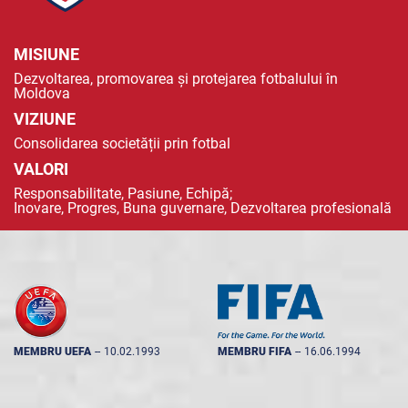
MISIUNE
Dezvoltarea, promovarea și protejarea fotbalului în
Moldova
VIZIUNE
Consolidarea societății prin fotbal
VALORI
Responsabilitate, Pasiune, Echipă;
Inovare, Progres, Buna guvernare, Dezvoltarea profesională
MEMBRU UEFA
--
10.02.1993
MEMBRU FIFA
--
16.06.1994