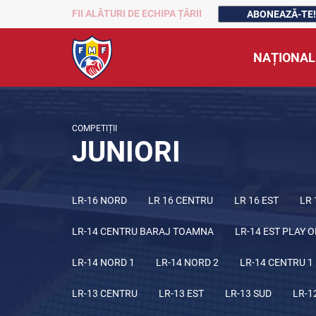
FII ALĂTURI DE ECHIPA ȚĂRII
ABONEAZĂ-TE!
NAȚIONAL
COMPETIȚII
JUNIORI
LR-16 NORD
LR 16 CENTRU
LR 16 EST
LR 
LR-14 CENTRU BARAJ TOAMNA
LR-14 EST PLAY O
LR-14 NORD 1
LR-14 NORD 2
LR-14 CENTRU 1
LR-13 CENTRU
LR-13 EST
LR-13 SUD
LR-1