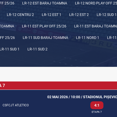
FF 25/26
LR-12 EST BARAJ TOAMNA
LR-12 NORD PLAY OFF 2
LR-12 CENTRU 2
LR-12 EST 1
LR-12 EST 2
LR-12 SUD 1
 TOAMNA
LR-11 EST PLAY OFF 25/26
LR-11 EST BARAJ TOAM
FF 25/26
LR-11 SUD BARAJ TOAMNA
LR-11 NORD 1
LR-11
LR-11 SUD 1
LR-11 SUD 2
A 7
02 MAI 2026 / 10:00 / STADIONUL PIȘEVI
4:1
CSFCJT ATLETICO
ETAPA 7