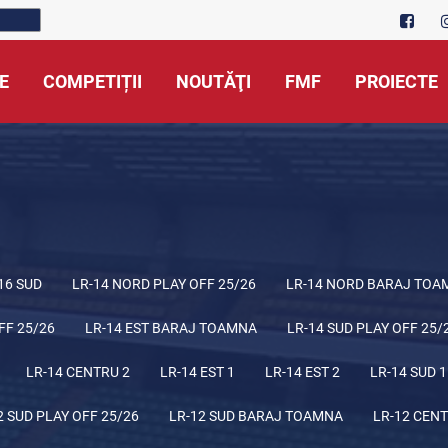
E
COMPETIȚII
NOUTĂŢI
FMF
PROIECTE
16 SUD
LR-14 NORD PLAY OFF 25/26
LR-14 NORD BARAJ TOA
FF 25/26
LR-14 EST BARAJ TOAMNA
LR-14 SUD PLAY OFF 25/
LR-14 CENTRU 2
LR-14 EST 1
LR-14 EST 2
LR-14 SUD 1
2 SUD PLAY OFF 25/26
LR-12 SUD BARAJ TOAMNA
LR-12 CENT