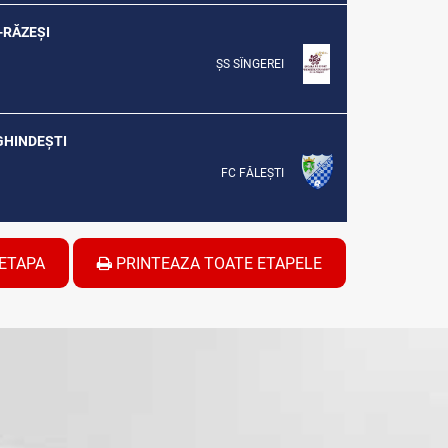
I-RĂZEŞI
ȘS SÎNGEREI
 GHINDEȘTI
FC FĂLEȘTI
ETAPA
PRINTEAZA TOATE ETAPELE