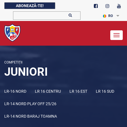
ABONEAZĂ-TE!
RO
Togg
navig
COMPETIȚII
JUNIORI
LR-16 NORD
LR 16 CENTRU
LR 16 EST
LR 16 SUD
LR-14 NORD PLAY OFF 25/26
LR-14 NORD BARAJ TOAMNA