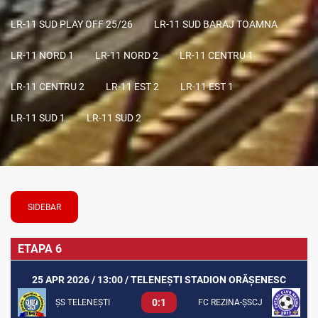
LR-11 SUD PLAY OFF 25/26
LR-11 SUD BARAJ TOAMNA
LR-11 NORD 1
LR-11 NORD 2
LR-11 CENTRU 1
LR-11 CENTRU 2
LR-11 EST 2
LR-11 EST 1
LR-11 SUD 1
LR-11 SUD 2
SIDEBAR
ETAPA 6
25 APR 2026 / 13:00 / TELENEȘTI STADION ORĂȘENESC
0:1
ȘS TELENEȘTI
FC REZINA-ȘSCJ