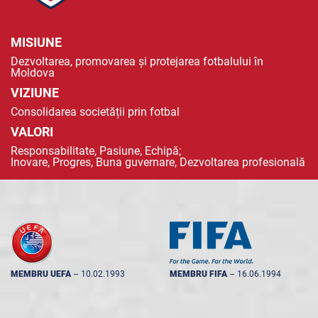
MISIUNE
Dezvoltarea, promovarea și protejarea fotbalului în
Moldova
VIZIUNE
Consolidarea societății prin fotbal
VALORI
Responsabilitate, Pasiune, Echipă;
Inovare, Progres, Buna guvernare, Dezvoltarea profesională
MEMBRU UEFA
--
10.02.1993
MEMBRU FIFA
--
16.06.1994