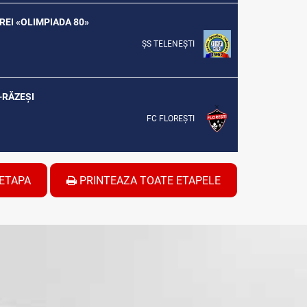
EREI «OLIMPIADA 80»
ȘS TELENEȘTI
I-RĂZEŞI
FC FLOREȘTI
ETAPA
PRINTEAZA TOATE ETAPELE