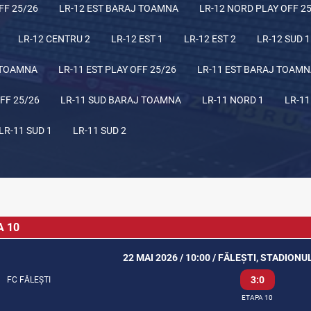
FF 25/26
LR-12 EST BARAJ TOAMNA
LR-12 NORD PLAY OFF 2
LR-12 CENTRU 2
LR-12 EST 1
LR-12 EST 2
LR-12 SUD 1
 TOAMNA
LR-11 EST PLAY OFF 25/26
LR-11 EST BARAJ TOAM
FF 25/26
LR-11 SUD BARAJ TOAMNA
LR-11 NORD 1
LR-11
LR-11 SUD 1
LR-11 SUD 2
A 10
22 MAI 2026 / 10:00 / FĂLEȘTI, STADION
3:0
FC FĂLEȘTI
ETAPA 10