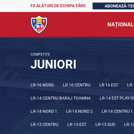
FII ALĂTURI DE ECHIPA ȚĂRII
ABONEAZĂ-TE!
NAȚIONAL
COMPETIȚII
JUNIORI
LR-16 NORD
LR 16 CENTRU
LR 16 EST
LR 
LR-14 CENTRU BARAJ TOAMNA
LR-14 EST PLAY O
LR-14 NORD 1
LR-14 NORD 2
LR-14 CENTRU 1
LR-13 CENTRU
LR-13 EST
LR-13 SUD
LR-1