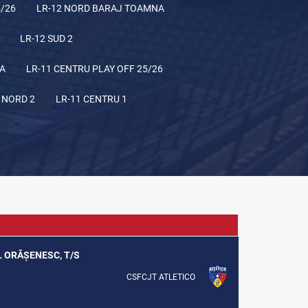
5/26
LR-12 NORD BARAJ TOAMNA
LR-12 SUD 2
NA
LR-11 CENTRU PLAY OFF 25/26
 NORD 2
LR-11 CENTRU 1
UL ORĂȘENESC, T/S
CSFCJT ATLETICO