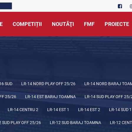
E
COMPETIȚII
NOUTĂŢI
FMF
PROIECTE
16 SUD
LR-14 NORD PLAY OFF 25/26
LR-14 NORD BARAJ TOA
FF 25/26
LR-14 EST BARAJ TOAMNA
LR-14 SUD PLAY OFF 25/
LR-14 CENTRU 2
LR-14 EST 1
LR-14 EST 2
LR-14 SUD 1
2 SUD PLAY OFF 25/26
LR-12 SUD BARAJ TOAMNA
LR-12 CENT