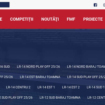
E
COMPETIȚII
NOUTĂŢI
FMF
PROIECTE
16 SUD
LR-14 NORD PLAY OFF 25/26
LR-14 NORD BARAJ TOA
FF 25/26
LR-14 EST BARAJ TOAMNA
LR-14 SUD PLAY OFF 25/
LR-14 CENTRU 2
LR-14 EST 1
LR-14 EST 2
LR-14 SUD 1
2 SUD PLAY OFF 25/26
LR-12 SUD BARAJ TOAMNA
LR-12 CENT