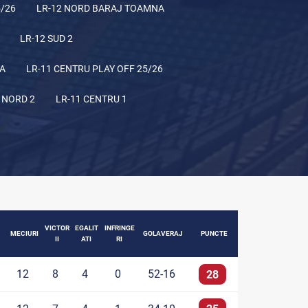
5/26
LR-12 NORD BARAJ TOAMNA
LR-12 SUD 2
NA
LR-11 CENTRU PLAY OFF 25/26
 NORD 2
LR-11 CENTRU 1
VICTOR
EGALIT
INFRINGE
MECIURI
GOLAVERAJ
PUNCTE
II
ATI
RI
12
8
4
0
52-16
28