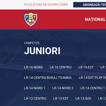
FII ALĂTURI DE ECHIPA ȚĂRII
ABONEAZĂ-TE!
NAȚIONAL
COMPETIȚII
JUNIORI
LR-16 NORD
LR 16 CENTRU
LR 16 EST
LR 
LR-14 CENTRU BARAJ TOAMNA
LR-14 EST PLAY O
LR-14 NORD 1
LR-14 NORD 2
LR-14 CENTRU 1
LR-13 CENTRU
LR-13 EST
LR-13 SUD
LR-1