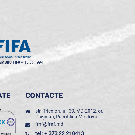
EMBRU FIFA
--
16.06.1994
ATE
CONTACTE
str. Tricolorului, 39, MD-2012, or.
Chișinău, Republica Moldova
fmf@fmf.md
tel: + 373 22 210413