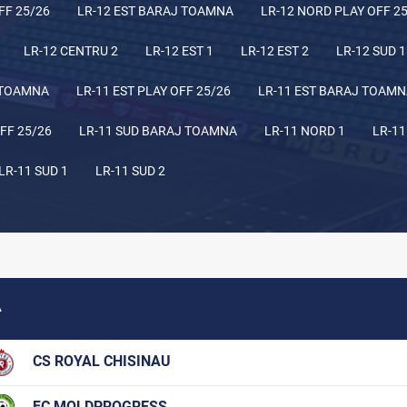
FF 25/26
LR-12 EST BARAJ TOAMNA
LR-12 NORD PLAY OFF 2
LR-12 CENTRU 2
LR-12 EST 1
LR-12 EST 2
LR-12 SUD 1
 TOAMNA
LR-11 EST PLAY OFF 25/26
LR-11 EST BARAJ TOAM
FF 25/26
LR-11 SUD BARAJ TOAMNA
LR-11 NORD 1
LR-11
LR-11 SUD 1
LR-11 SUD 2
A
CS ROYAL CHISINAU
FC MOLDPROGRESS