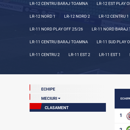
LR-12 CENTRU BARAJ TOAMNA
LR-12 EST PLAY O
LR-12 NORD 1
LR-12 NORD 2
LR-12 CENTRU 1
LR-11 NORD PLAY OFF 25/26
LR-11 NORD BARAJ
LR-11 CENTRU BARAJ TOAMNA
LR-11 SUD PLAY O
LR-11 CENTRU 2
LR-11 EST 2
LR-11 EST 1
ECHIPE
MECIURI
ECHIP
CLASAMENT
Etapa 14 (curentă)
1
Etapa 1
Etapa 2
2