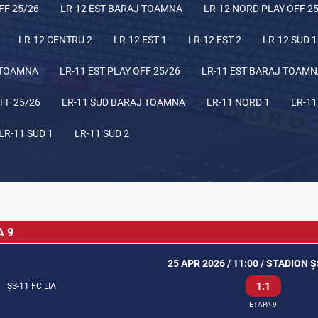
FF 25/26
LR-12 EST BARAJ TOAMNA
LR-12 NORD PLAY OFF 2
LR-12 CENTRU 2
LR-12 EST 1
LR-12 EST 2
LR-12 SUD 1
 TOAMNA
LR-11 EST PLAY OFF 25/26
LR-11 EST BARAJ TOAM
FF 25/26
LR-11 SUD BARAJ TOAMNA
LR-11 NORD 1
LR-11
LR-11 SUD 1
LR-11 SUD 2
A 9
25 APR 2026 / 11:00 / STADION 
1:1
ȘS-11 FC LIA
ETAPA 9