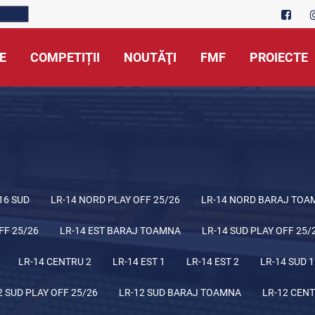
E
COMPETIȚII
NOUTĂŢI
FMF
PROIECTE
16 SUD
LR-14 NORD PLAY OFF 25/26
LR-14 NORD BARAJ TOA
FF 25/26
LR-14 EST BARAJ TOAMNA
LR-14 SUD PLAY OFF 25/
LR-14 CENTRU 2
LR-14 EST 1
LR-14 EST 2
LR-14 SUD 1
2 SUD PLAY OFF 25/26
LR-12 SUD BARAJ TOAMNA
LR-12 CENT