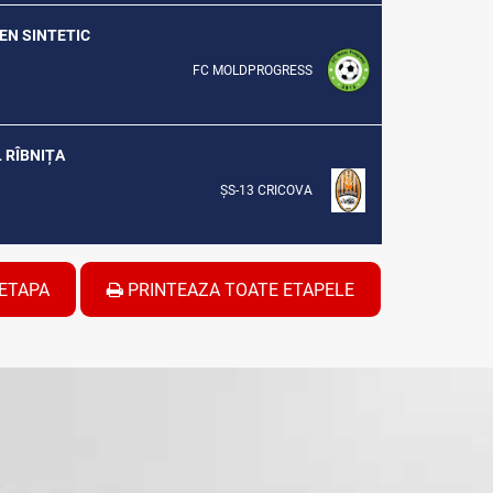
REN SINTETIC
FC MOLDPROGRESS
L RÎBNIȚA
ȘS-13 CRICOVA
ETAPA
PRINTEAZA TOATE ETAPELE