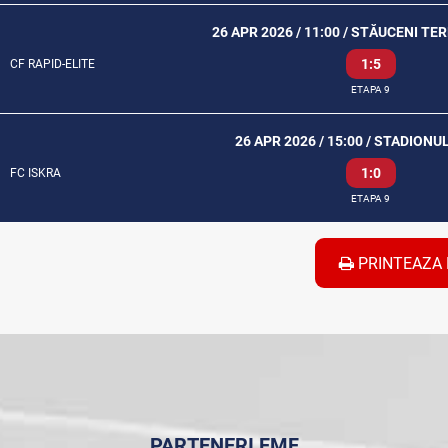
26 APR 2026 / 11:00 / STĂUCENI TE
1:5
CF RAPID-ELITE
ETAPA 9
26 APR 2026 / 15:00 / STADIONU
1:0
FC ISKRA
ETAPA 9
PRINTEAZA 
PARTENERI FMF