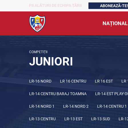
FII ALĂTURI DE ECHIPA ȚĂRII
ABONEAZĂ-TE!
NAȚIONAL
COMPETIȚII
JUNIORI
LR-16 NORD
LR 16 CENTRU
LR 16 EST
LR 
LR-14 CENTRU BARAJ TOAMNA
LR-14 EST PLAY O
LR-14 NORD 1
LR-14 NORD 2
LR-14 CENTRU 1
LR-13 CENTRU
LR-13 EST
LR-13 SUD
LR-1