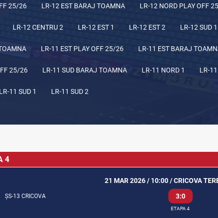
FF 25/26
LR-12 EST BARAJ TOAMNA
LR-12 NORD PLAY OFF 2
LR-12 CENTRU 2
LR-12 EST 1
LR-12 EST 2
LR-12 SUD 1
 TOAMNA
LR-11 EST PLAY OFF 25/26
LR-11 EST BARAJ TOAM
FF 25/26
LR-11 SUD BARAJ TOAMNA
LR-11 NORD 1
LR-11
LR-11 SUD 1
LR-11 SUD 2
A 4
21 MAR 2026 / 10:00 / CRICOVA TE
3:0
ȘS-13 CRICOVA
ETAPA 4