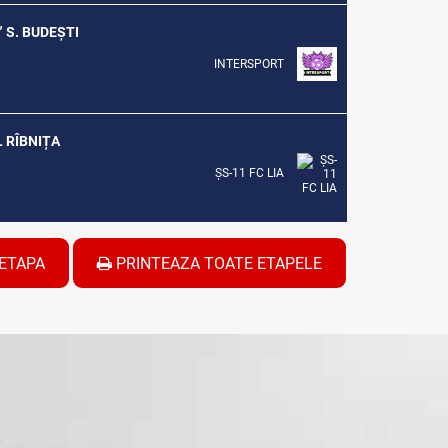
” S. BUDEȘTI
INTERSPORT
L RÎBNIȚA
ȘS-11 FC LIA
ETAPA
PRINTEAZA TOATE ETAPELE