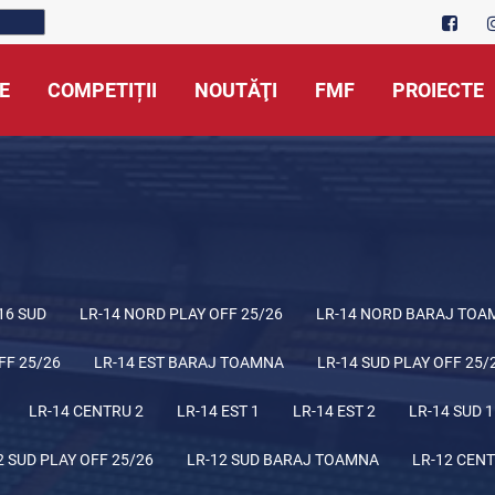
E
COMPETIȚII
NOUTĂŢI
FMF
PROIECTE
16 SUD
LR-14 NORD PLAY OFF 25/26
LR-14 NORD BARAJ TOA
FF 25/26
LR-14 EST BARAJ TOAMNA
LR-14 SUD PLAY OFF 25/
LR-14 CENTRU 2
LR-14 EST 1
LR-14 EST 2
LR-14 SUD 1
2 SUD PLAY OFF 25/26
LR-12 SUD BARAJ TOAMNA
LR-12 CENT