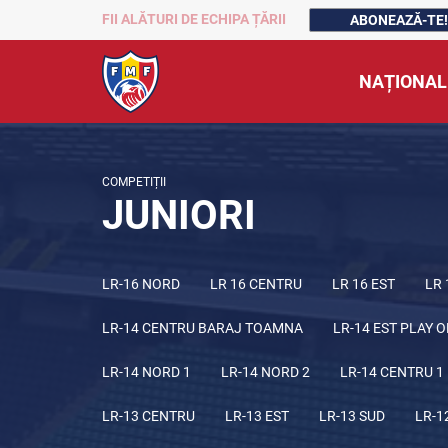
FII ALĂTURI DE ECHIPA ȚĂRII
ABONEAZĂ-TE!
NAȚIONAL
COMPETIȚII
JUNIORI
LR-16 NORD
LR 16 CENTRU
LR 16 EST
LR 
LR-14 CENTRU BARAJ TOAMNA
LR-14 EST PLAY O
LR-14 NORD 1
LR-14 NORD 2
LR-14 CENTRU 1
LR-13 CENTRU
LR-13 EST
LR-13 SUD
LR-1