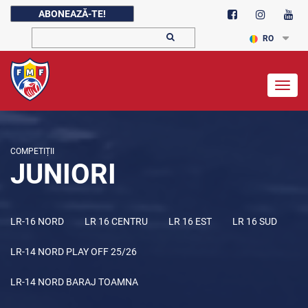
ABONEAZĂ-TE!
RO
Togg
navig
COMPETIȚII
JUNIORI
LR-16 NORD
LR 16 CENTRU
LR 16 EST
LR 16 SUD
LR-14 NORD PLAY OFF 25/26
LR-14 NORD BARAJ TOAMNA