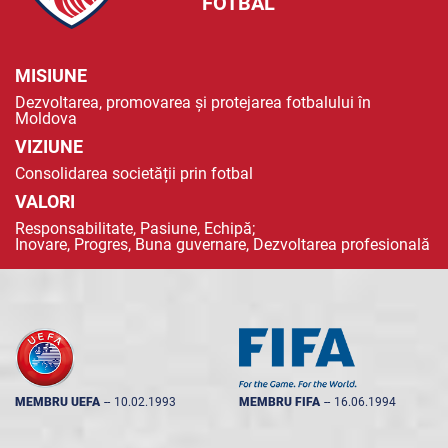
FOTBAL
MISIUNE
Dezvoltarea, promovarea și protejarea fotbalului în
Moldova
VIZIUNE
Consolidarea societății prin fotbal
VALORI
Responsabilitate, Pasiune, Echipă;
Inovare, Progres, Buna guvernare, Dezvoltarea profesională
MEMBRU UEFA
--
10.02.1993
MEMBRU FIFA
--
16.06.1994