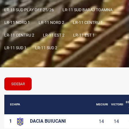
LR-11 SUD PLAY OFF 25/26
LR-11 SUD BARAJ TOAMNA
LR-11 NORD 1
LR-11 NORD 2
LR-11 CENTRU 1
LR-11 CENTRU 2
LR-11 EST 2
LR-11 EST 1
LR-11 SUD 1
LR-11 SUD 2
SIDEBAR
E
ECHIPA
MECIURI
VICTORII
1
DACIA BUIUCANI
14
14