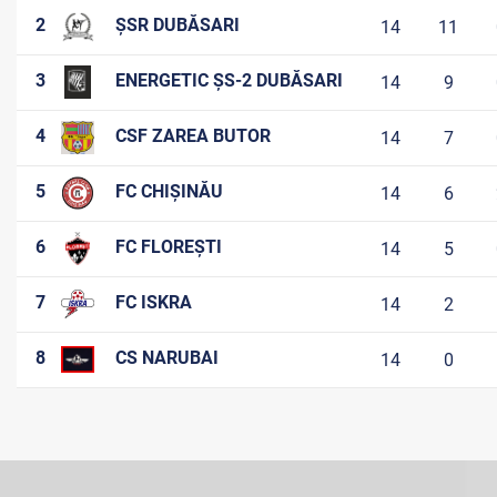
2
ȘSR DUBĂSARI
14
11
3
ENERGETIC ȘS-2 DUBĂSARI
14
9
4
CSF ZAREA BUTOR
14
7
5
FC CHIȘINĂU
14
6
6
FC FLOREȘTI
14
5
7
FC ISKRA
14
2
8
CS NARUBAI
14
0