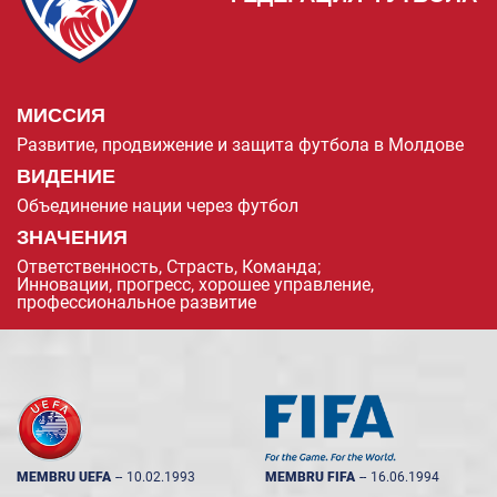
МИССИЯ
Развитие, продвижение и защита футбола в Молдове
ВИДЕНИЕ
Объединение нации через футбол
ЗНАЧЕНИЯ
Ответственность, Страсть, Команда;
Инновации, прогресс, хорошее управление,
профессиональное развитие
MEMBRU UEFA
--
10.02.1993
MEMBRU FIFA
--
16.06.1994