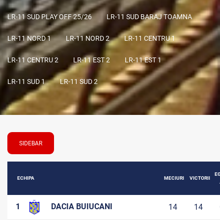
LR-11 SUD PLAY OFF 25/26
LR-11 SUD BARAJ TOAMNA
LR-11 NORD 1
LR-11 NORD 2
LR-11 CENTRU 1
LR-11 CENTRU 2
LR-11 EST 2
LR-11 EST 1
LR-11 SUD 1
LR-11 SUD 2
SIDEBAR
E
ECHIPA
MECIURI
VICTORII
1
DACIA BUIUCANI
14
14