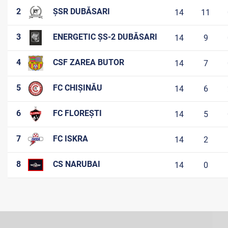
2
ȘSR DUBĂSARI
14
11
3
ENERGETIC ȘS-2 DUBĂSARI
14
9
4
CSF ZAREA BUTOR
14
7
5
FC CHIȘINĂU
14
6
6
FC FLOREȘTI
14
5
7
FC ISKRA
14
2
8
CS NARUBAI
14
0