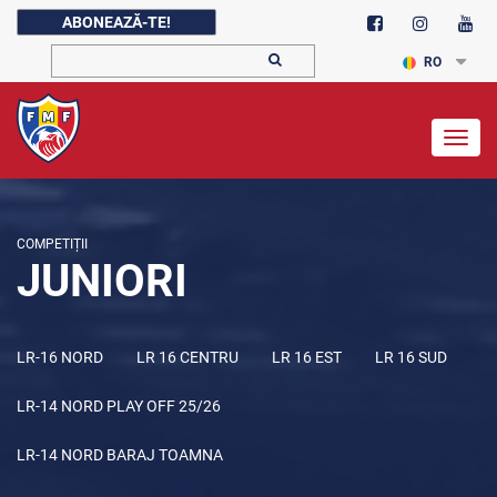
ABONEAZĂ-TE!
RO
Togg
navig
COMPETIȚII
JUNIORI
LR-16 NORD
LR 16 CENTRU
LR 16 EST
LR 16 SUD
LR-14 NORD PLAY OFF 25/26
LR-14 NORD BARAJ TOAMNA