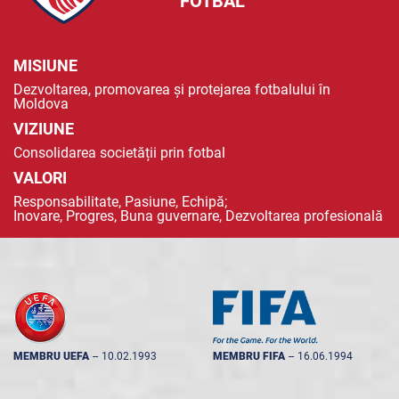
FOTBAL
MISIUNE
Dezvoltarea, promovarea și protejarea fotbalului în
Moldova
VIZIUNE
Consolidarea societății prin fotbal
VALORI
Responsabilitate, Pasiune, Echipă;
Inovare, Progres, Buna guvernare, Dezvoltarea profesională
MEMBRU UEFA
--
10.02.1993
MEMBRU FIFA
--
16.06.1994