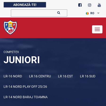
ABONEAZĂ-TE!
RO
Togg
navig
COMPETIȚII
JUNIORI
LR-16 NORD
LR 16 CENTRU
LR 16 EST
LR 16 SUD
LR-14 NORD PLAY OFF 25/26
LR-14 NORD BARAJ TOAMNA