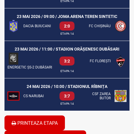
ETAPA 14
23 MAI 2026 / 09:00 / JOMA ARENA TEREN SINTETIC
2:0
DACIA BUIUCANI
FC CHIȘINĂU
ETAPA 14
23 MAI 2026 / 11:00 / STADION ORĂȘENESC DUBĂSARI
3:2
FC FLOREȘTI
ENERGETIC ȘS-2 DUBĂSARI
ETAPA 14
24 MAI 2026 / 10:00 / STADIONUL RÎBNIȚA
CSF ZAREA
3:7
CS NARUBAI
BUTOR
ETAPA 14
PRINTEAZA ETAPA