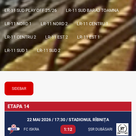
LR-11 SUD PLAY OFF 25/26
LR-11 SUD BARAJ TOAMNA
LR-11 NORD 1
LR-11 NORD 2
LR-11 CENTRU 1
LR-11 CENTRU 2
LR-11 EST 2
LR-11 EST 1
LR-11 SUD 1
LR-11 SUD 2
SIDEBAR
ETAPA 14
22 MAI 2026 / 17:30 / STADIONUL RÎBNIȚA
1:12
FC ISKRA
ȘSR DUBĂSARI