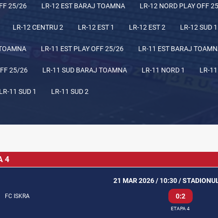
FF 25/26
LR-12 EST BARAJ TOAMNA
LR-12 NORD PLAY OFF 2
LR-12 CENTRU 2
LR-12 EST 1
LR-12 EST 2
LR-12 SUD 1
 TOAMNA
LR-11 EST PLAY OFF 25/26
LR-11 EST BARAJ TOAM
FF 25/26
LR-11 SUD BARAJ TOAMNA
LR-11 NORD 1
LR-11
LR-11 SUD 1
LR-11 SUD 2
A 4
21 MAR 2026 / 10:30 / STADIONU
0:2
FC ISKRA
ETAPA 4