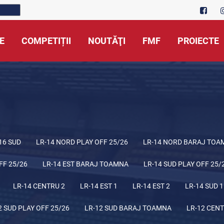
E
COMPETIȚII
NOUTĂŢI
FMF
PROIECTE
16 SUD
LR-14 NORD PLAY OFF 25/26
LR-14 NORD BARAJ TOA
FF 25/26
LR-14 EST BARAJ TOAMNA
LR-14 SUD PLAY OFF 25/
LR-14 CENTRU 2
LR-14 EST 1
LR-14 EST 2
LR-14 SUD 1
2 SUD PLAY OFF 25/26
LR-12 SUD BARAJ TOAMNA
LR-12 CENT