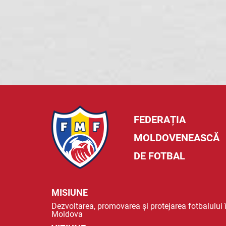
FEDERAȚIA
MOLDOVENEASCĂ
DE FOTBAL
MISIUNE
Dezvoltarea, promovarea și protejarea fotbalului 
Moldova