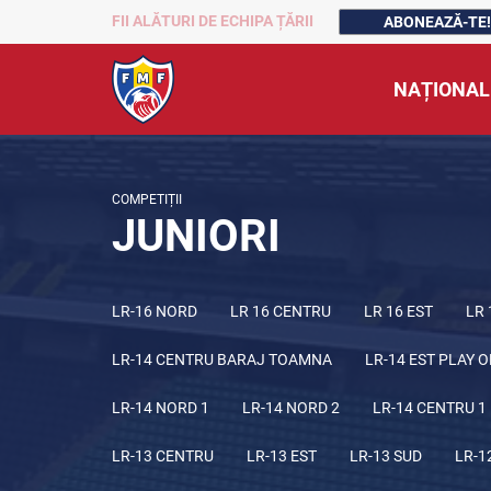
FII ALĂTURI DE ECHIPA ȚĂRII
ABONEAZĂ-TE!
NAȚIONAL
COMPETIȚII
JUNIORI
LR-16 NORD
LR 16 CENTRU
LR 16 EST
LR 
LR-14 CENTRU BARAJ TOAMNA
LR-14 EST PLAY O
LR-14 NORD 1
LR-14 NORD 2
LR-14 CENTRU 1
LR-13 CENTRU
LR-13 EST
LR-13 SUD
LR-1