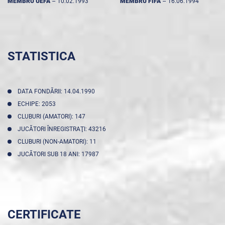
MEMBRU UEFA
--
10.02.1993
MEMBRU FIFA
--
16.06.1994
STATISTICA
DATA FONDĂRII: 14.04.1990
ECHIPE: 2053
CLUBURI (AMATORI): 147
JUCĂTORI ÎNREGISTRAŢI: 43216
CLUBURI (NON-AMATORI): 11
JUCĂTORI SUB 18 ANI: 17987
CERTIFICATE