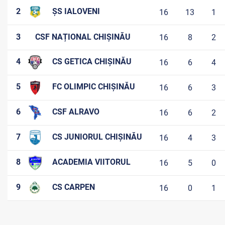
2
ȘS IALOVENI
16
13
1
3
CSF NAȚIONAL CHIȘINĂU
16
8
2
4
CS GETICA CHIȘINĂU
16
6
4
5
FC OLIMPIC CHIȘINĂU
16
6
3
6
CSF ALRAVO
16
6
2
7
CS JUNIORUL CHIȘINĂU
16
4
3
8
ACADEMIA VIITORUL
16
5
0
9
CS CARPEN
16
0
1