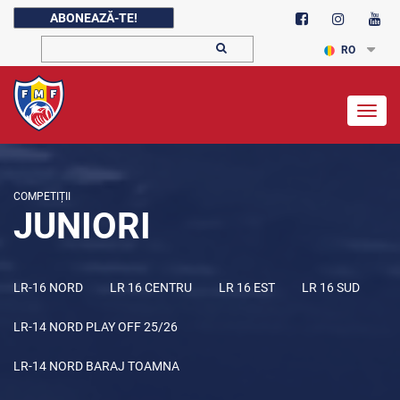
ABONEAZĂ-TE!
RO
Togg
navig
COMPETIȚII
JUNIORI
LR-16 NORD
LR 16 CENTRU
LR 16 EST
LR 16 SUD
LR-14 NORD PLAY OFF 25/26
LR-14 NORD BARAJ TOAMNA