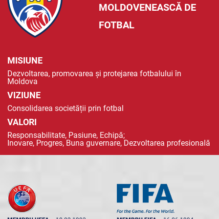
MOLDOVENEASCĂ DE
FOTBAL
MISIUNE
Dezvoltarea, promovarea și protejarea fotbalului în
Moldova
VIZIUNE
Consolidarea societății prin fotbal
VALORI
Responsabilitate, Pasiune, Echipă;
Inovare, Progres, Buna guvernare, Dezvoltarea profesională