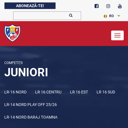
ABONEAZĂ-TE!
RO
Togg
navig
COMPETIȚII
JUNIORI
LR-16 NORD
LR 16 CENTRU
LR 16 EST
LR 16 SUD
LR-14 NORD PLAY OFF 25/26
LR-14 NORD BARAJ TOAMNA