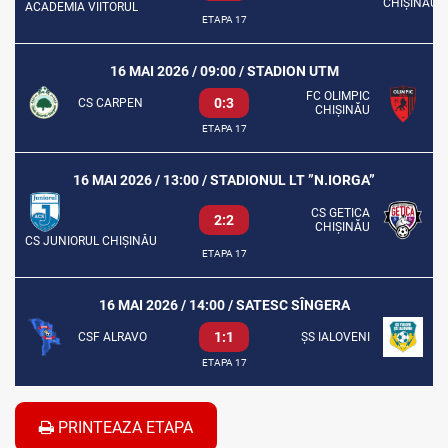
ACADEMIA VIITORUL
ETAPA 17
16 MAI 2026 / 09:00 / STADION UTM
FC OLIMPIC
0:3
CS CARPEN
CHIȘINĂU
ETAPA 17
16 MAI 2026 / 13:00 / STADIONUL LT ”N.IORGA”
CS GETICA
2:2
CHIȘINĂU
CS JUNIORUL CHIȘINĂU
ETAPA 17
16 MAI 2026 / 14:00 / SATESC SÎNGERA
1:1
CSF ALRAVO
ȘS IALOVENI
ETAPA 17
PRINTEAZA ETAPA