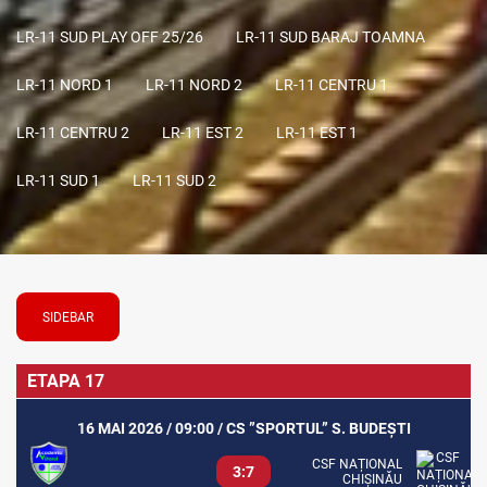
LR-11 SUD PLAY OFF 25/26
LR-11 SUD BARAJ TOAMNA
LR-11 NORD 1
LR-11 NORD 2
LR-11 CENTRU 1
LR-11 CENTRU 2
LR-11 EST 2
LR-11 EST 1
LR-11 SUD 1
LR-11 SUD 2
SIDEBAR
ETAPA 17
16 MAI 2026 / 09:00 / CS ”SPORTUL” S. BUDEȘTI
CSF NAȚIONAL
3:7
CHIȘINĂU