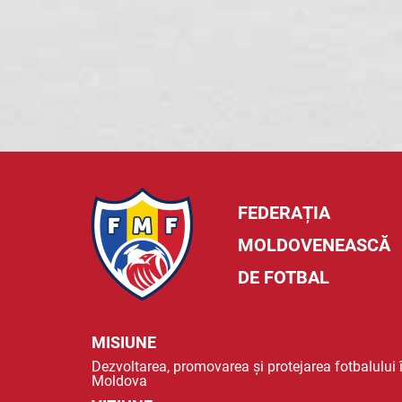
FEDERAȚIA
MOLDOVENEASCĂ
DE FOTBAL
MISIUNE
Dezvoltarea, promovarea și protejarea fotbalului 
Moldova