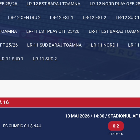
FF 25/26
LR-12 EST BARAJ TOAMNA
LR-12 NORD PLAY OFF 2
LR-12 CENTRU 2
LR-12 EST 1
LR-12 EST 2
LR-12 SUD 1
 TOAMNA
LR-11 EST PLAY OFF 25/26
LR-11 EST BARAJ TOAM
FF 25/26
LR-11 SUD BARAJ TOAMNA
LR-11 NORD 1
LR-11
LR-11 SUD 1
LR-11 SUD 2
A 16
13 MAI 2026 / 14:30 / STADIONUL A
0:2
FC OLIMPIC CHIȘINĂU
ETAPA 16