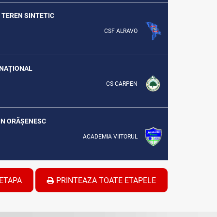
U TEREN SINTETIC
CSF ALRAVO
C NAȚIONAL
CS CARPEN
DION ORĂȘENESC
ACADEMIA VIITORUL
ETAPA
PRINTEAZA TOATE ETAPELE