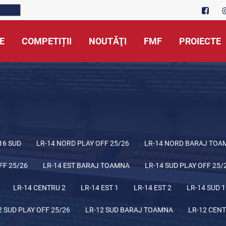
E
COMPETIȚII
NOUTĂŢI
FMF
PROIECTE
16 SUD
LR-14 NORD PLAY OFF 25/26
LR-14 NORD BARAJ TOA
FF 25/26
LR-14 EST BARAJ TOAMNA
LR-14 SUD PLAY OFF 25/
LR-14 CENTRU 2
LR-14 EST 1
LR-14 EST 2
LR-14 SUD 1
2 SUD PLAY OFF 25/26
LR-12 SUD BARAJ TOAMNA
LR-12 CENT