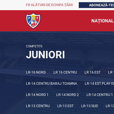
FII ALĂTURI DE ECHIPA ȚĂRII
ABONEAZĂ-TE!
NAȚIONAL
COMPETIȚII
JUNIORI
LR-16 NORD
LR 16 CENTRU
LR 16 EST
LR 
LR-14 CENTRU BARAJ TOAMNA
LR-14 EST PLAY O
LR-14 NORD 1
LR-14 NORD 2
LR-14 CENTRU 1
LR-13 CENTRU
LR-13 EST
LR-13 SUD
LR-1