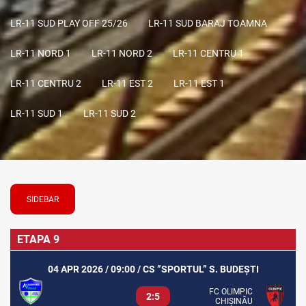
LR-11 SUD PLAY OFF 25/26
LR-11 SUD BARAJ TOAMNA
LR-11 NORD 1
LR-11 NORD 2
LR-11 CENTRU 1
LR-11 CENTRU 2
LR-11 EST 2
LR-11 EST 1
LR-11 SUD 1
LR-11 SUD 2
SIDEBAR
ETAPA 9
04 APR 2026 / 09:00 / CS ”SPORTUL” S. BUDEȘTI
FC OLIMPIC
2:5
CHIȘINĂU