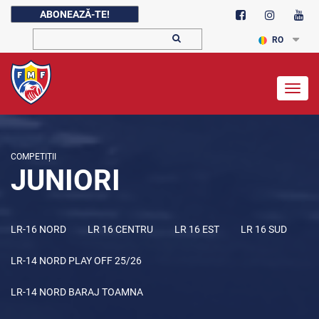
ABONEAZĂ-TE!
RO
Togg
navig
COMPETIȚII
JUNIORI
LR-16 NORD
LR 16 CENTRU
LR 16 EST
LR 16 SUD
LR-14 NORD PLAY OFF 25/26
LR-14 NORD BARAJ TOAMNA