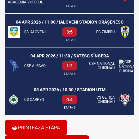
ACADEMIA VIITORUL
ETAPA 9
04 APR 2026 / 11:00 / IALOVENI STADION ORĂȘENESC
3:5
ȘS IALOVENI
FC ZIMBRU
ETAPA 9
04 APR 2026 / 11:30 / SATESC SÎNGERA
CSF NAȚIONAL
1:2
CSF ALRAVO
CHIȘINĂU
ETAPA 9
05 APR 2026 / 10:30 / STADION UTM
CS GETICA
0:4
CS CARPEN
CHIȘINĂU
ETAPA 9
PRINTEAZA ETAPA