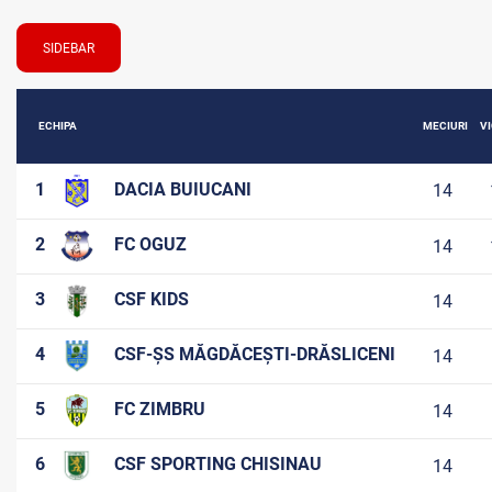
SIDEBAR
ECHIPA
MECIURI
VI
1
DACIA BUIUCANI
14
2
FC OGUZ
14
3
CSF KIDS
14
4
CSF-ȘS MĂGDĂCEȘTI-DRĂSLICENI
14
5
FC ZIMBRU
14
6
CSF SPORTING CHISINAU
14