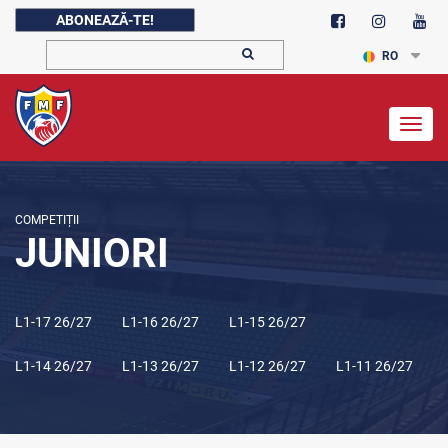
ABONEAZĂ-TE!
RO
Togg
navig
COMPETIȚII
JUNIORI
L1-17 26/27
L1-16 26/27
L1-15 26/27
L1-14 26/27
L1-13 26/27
L1-12 26/27
L1-11 26/27