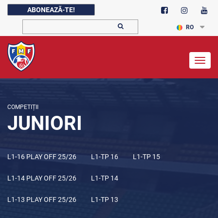
ABONEAZĂ-TE!
RO
Togg
navig
COMPETIȚII
JUNIORI
L1-16 PLAY OFF 25/26
L1-TP 16
L1-TP 15
L1-14 PLAY OFF 25/26
L1-TP 14
L1-13 PLAY OFF 25/26
L1-TP 13