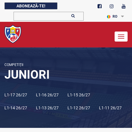
ABONEAZĂ-TE!
RO
Togg
navig
COMPETIȚII
JUNIORI
L1-17 26/27
L1-16 26/27
L1-15 26/27
L1-14 26/27
L1-13 26/27
L1-12 26/27
L1-11 26/27