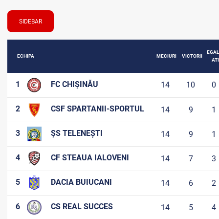
SIDEBAR
EGAL
ECHIPA
MECIURI
VICTORII
ATI
1
FC CHIȘINĂU
14
10
0
2
CSF SPARTANII-SPORTUL
14
9
1
3
ȘS TELENEȘTI
14
9
1
4
CF STEAUA IALOVENI
14
7
3
5
DACIA BUIUCANI
14
6
2
6
CS REAL SUCCES
14
5
4