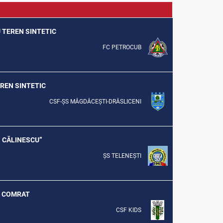
U TEREN SINTETIC
FC PETROCUB
EREN SINTETIC
CSF-ȘS MĂGDĂCEȘTI-DRĂSLICENI
G. CĂLINESCU”
ȘS TELENEȘTI
UL COMRAT
CSF KIDS