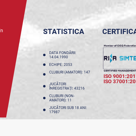
STATISTICA
CERTIFIC
în
DATA FONDĂRII:
14.04.1990
ECHIPE: 2053
CLUBURI (AMATORI): 147
ISO 9001:201
ISO 37001:2
JUCĂTORI
ÎNREGISTRAŢI: 43216
CLUBURI (NON-
AMATORI): 11
JUCĂTORI SUB 18 ANI:
17987
NFIDENȚIALITATE