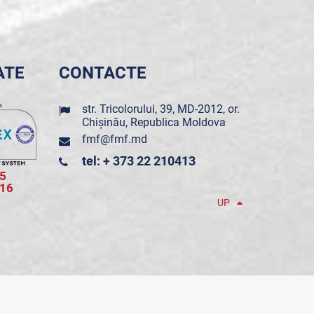
ATE
CONTACTE
str. Tricolorului, 39, MD-2012, or.
Chișinău, Republica Moldova
fmf@fmf.md
tel: + 373 22 210413
5
016
UP
POWERED BY ONE TELECOM