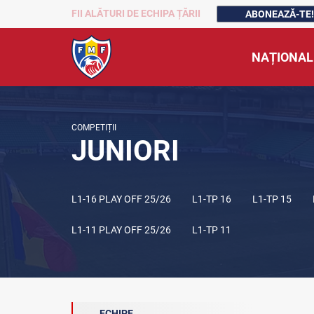
FII ALĂTURI DE ECHIPA ȚĂRII
ABONEAZĂ-TE!
NAȚIONAL
COMPETIȚII
JUNIORI
L1-16 PLAY OFF 25/26
L1-TP 16
L1-TP 15
L1-11 PLAY OFF 25/26
L1-TP 11
ECHIPE