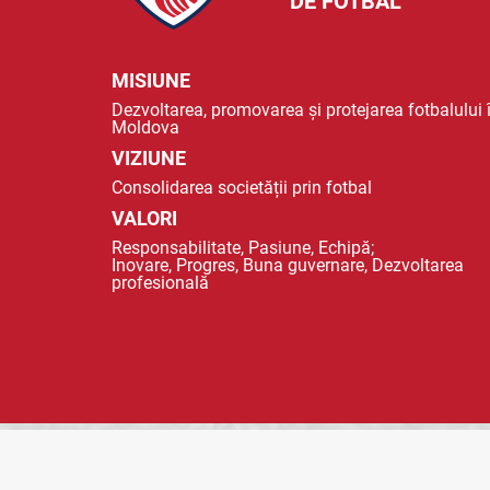
DE FOTBAL
MISIUNE
Dezvoltarea, promovarea și protejarea fotbalului 
Moldova
VIZIUNE
Consolidarea societății prin fotbal
VALORI
Responsabilitate, Pasiune, Echipă;
Inovare, Progres, Buna guvernare, Dezvoltarea
profesională
© 2023 FMF - FEDERAȚIA MOLDOVENEASCA DE FOTBAL |
POLITICA DE CO