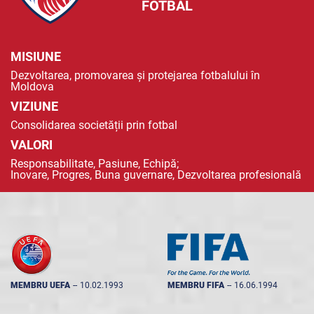
FOTBAL
MISIUNE
Dezvoltarea, promovarea și protejarea fotbalului în
Moldova
VIZIUNE
Consolidarea societății prin fotbal
VALORI
Responsabilitate, Pasiune, Echipă;
Inovare, Progres, Buna guvernare, Dezvoltarea profesională
MEMBRU UEFA
--
10.02.1993
MEMBRU FIFA
--
16.06.1994