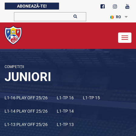
ABONEAZĂ-TE!
RO
Togg
navig
COMPETIȚII
JUNIORI
L1-16 PLAY OFF 25/26
L1-TP 16
L1-TP 15
L1-14 PLAY OFF 25/26
L1-TP 14
L1-13 PLAY OFF 25/26
L1-TP 13