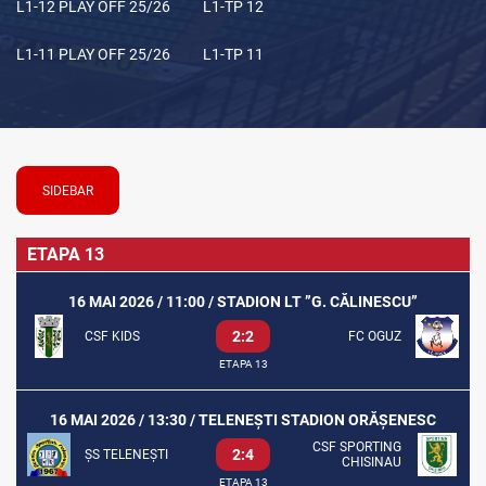
L1-12 PLAY OFF 25/26
L1-TP 12
L1-11 PLAY OFF 25/26
L1-TP 11
SIDEBAR
ETAPA 13
16 MAI 2026 / 11:00 / STADION LT ”G. CĂLINESCU”
2:2
CSF KIDS
FC OGUZ
ETAPA 13
16 MAI 2026 / 13:30 / TELENEȘTI STADION ORĂȘENESC
CSF SPORTING
2:4
ȘS TELENEȘTI
CHISINAU
ETAPA 13