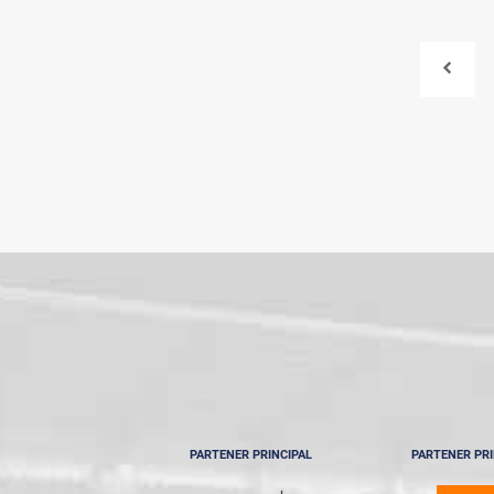
PARTENER PRINCIPAL
PARTENER PRI