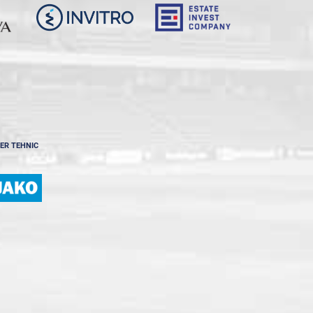
ER TEHNIC