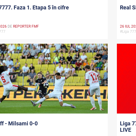
7777. Faza 1. Etapa 5 în cifre
Real S
2026
DE
REPORTER FMF
26 IUL 2
7777
#Liga 7
ff - Milsami 0-0
Liga 7
LIVE