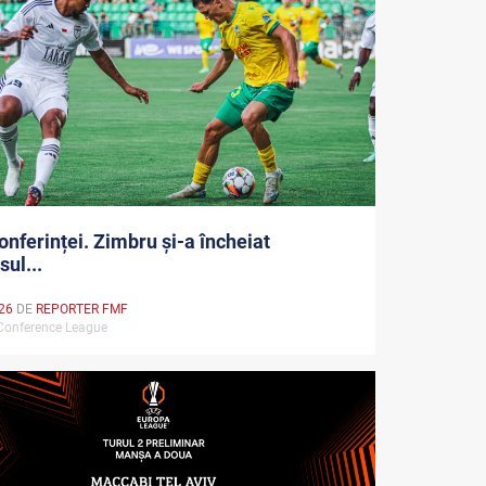
onferinței. Zimbru și-a încheiat
sul...
026
DE
REPORTER FMF
Conference League