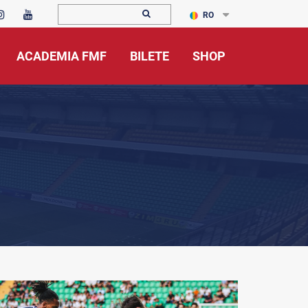
RO
ACADEMIA FMF
BILETE
SHOP