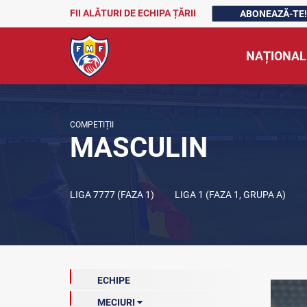
FII ALĂTURI DE ECHIPA ȚĂRII
ABONEAZĂ-TE!
NAȚIONAL
COMPETIȚII
MASCULIN
LIGA 7777 (FAZA 1)
LIGA 1 (FAZA 1, GRUPA A)
ECHIPE
MECIURI