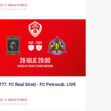
026
DE
MIHAI PURICE
77 #Politehnica UTM
777. FC Real Sireți - FC Petrocub. LIVE
026
DE
MIHAI PURICE
 Hîncești #Real Sireți