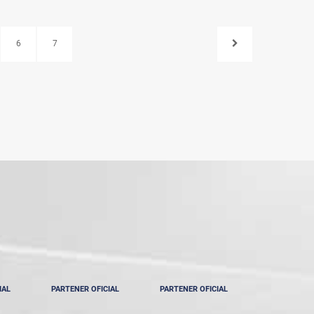
6
7
IAL
PARTENER OFICIAL
PARTENER OFICIAL