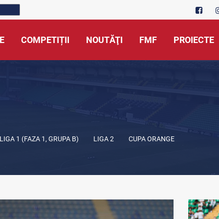
E
COMPETIȚII
NOUTĂŢI
FMF
PROIECTE
LIGA 1 (FAZA 1, GRUPA B)
LIGA 2
CUPA ORANGE