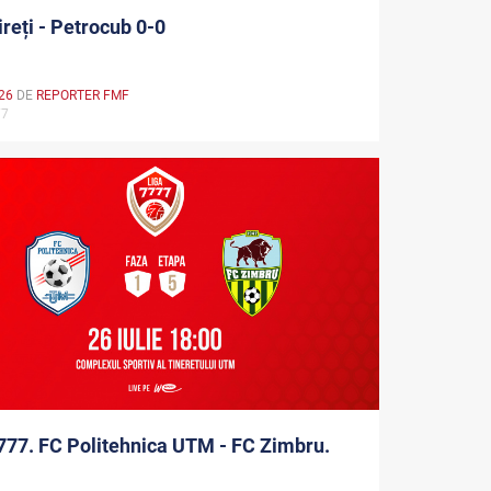
ireți - Petrocub 0-0
026
DE
REPORTER FMF
777
777. FC Politehnica UTM - FC Zimbru.