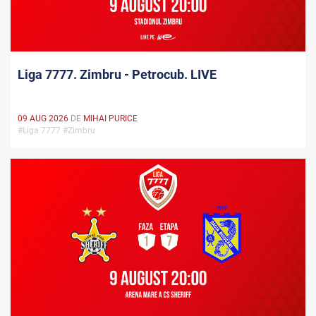
Liga 7777. Zimbru - Petrocub. LIVE
09 AUG 2026
DE
MIHAI PURICE
#Liga 7777 #Zimbru