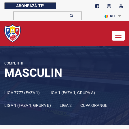
ABONEAZĂ-TE!
RO
Togg
navig
COMPETIȚII
MASCULIN
LIGA 7777 (FAZA 1)
LIGA 1 (FAZA 1, GRUPA A)
LIGA 1 (FAZA 1, GRUPA B)
LIGA 2
CUPA ORANGE