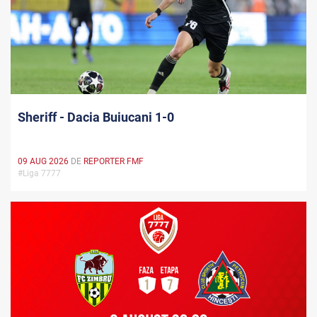
Sheriff - Dacia Buiucani 1-0
09 AUG 2026
DE
REPORTER FMF
#Liga 7777