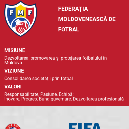
FEDERAȚIA
MOLDOVENEASCĂ DE
FOTBAL
MISIUNE
Dezvoltarea, promovarea și protejarea fotbalului în
Moldova
VIZIUNE
Consolidarea societății prin fotbal
VALORI
Responsabilitate, Pasiune, Echipă;
Inovare, Progres, Buna guvernare, Dezvoltarea profesională