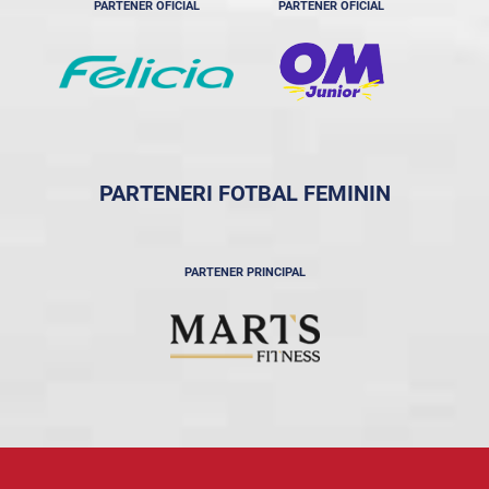
PARTENER OFICIAL
PARTENER OFICIAL
PARTENERI FOTBAL FEMININ
PARTENER PRINCIPAL