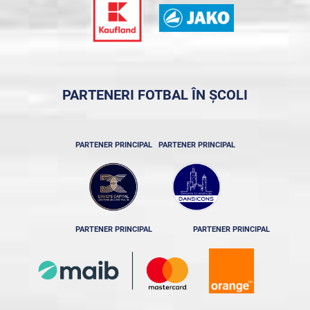
PARTENERI FOTBAL ÎN ȘCOLI
PARTENER PRINCIPAL
PARTENER PRINCIPAL
PARTENER PRINCIPAL
PARTENER PRINCIPAL