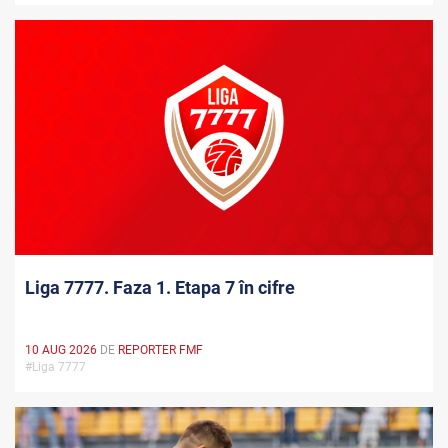
Liga 7777. Faza 1. Etapa 7 în cifre
10 AUG 2026
DE
REPORTER FMF
#Liga 7777