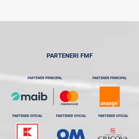
PARTENERI FMF
PARTENER PRINCIPAL
PARTENER PRINCIPAL
PARTENER OFICIAL
PARTENER OFICIAL
PARTENER OFICIAL