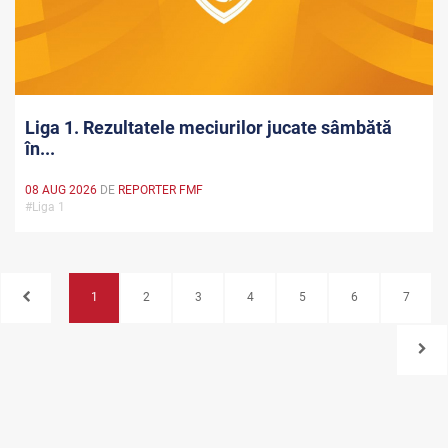
Liga 1. Rezultatele meciurilor jucate sâmbătă
în...
08 AUG 2026
DE
REPORTER FMF
#Liga 1
1
2
3
4
5
6
7