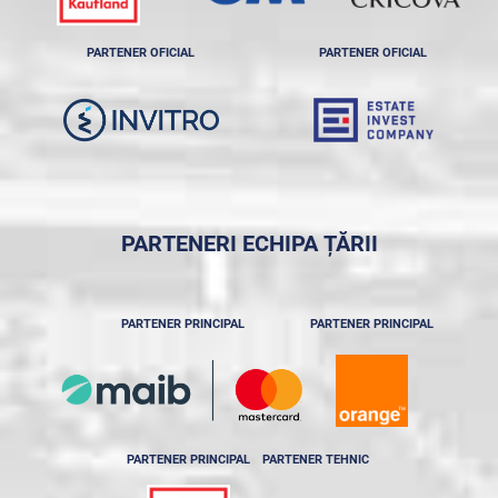
PARTENER OFICIAL
PARTENER OFICIAL
PARTENERI ECHIPA ȚĂRII
PARTENER PRINCIPAL
PARTENER PRINCIPAL
PARTENER PRINCIPAL
PARTENER TEHNIC