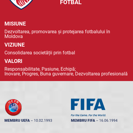
FOTBAL
MISIUNE
Dezvoltarea, promovarea și protejarea fotbalului în
Moldova
VIZIUNE
Consolidarea societății prin fotbal
VALORI
Responsabilitate, Pasiune, Echipă;
Inovare, Progres, Buna guvernare, Dezvoltarea profesională
MEMBRU UEFA
--
10.02.1993
MEMBRU FIFA
--
16.06.1994