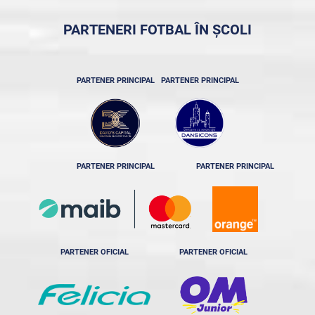
PARTENERI FOTBAL ÎN ȘCOLI
PARTENER PRINCIPAL
PARTENER PRINCIPAL
PARTENER PRINCIPAL
PARTENER PRINCIPAL
PARTENER OFICIAL
PARTENER OFICIAL