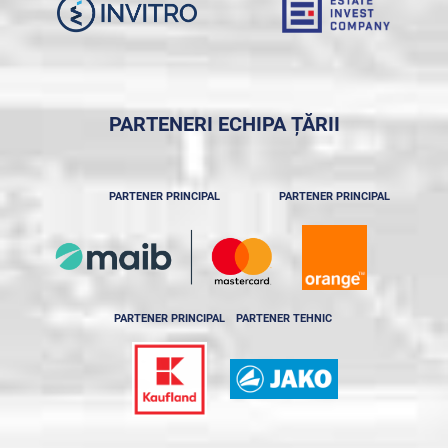
PARTENERI ECHIPA ȚĂRII
PARTENER PRINCIPAL
PARTENER PRINCIPAL
PARTENER PRINCIPAL
PARTENER TEHNIC