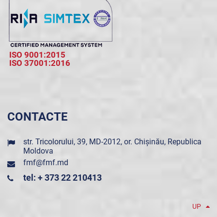
ISO 9001:2015
ISO 37001:2016
CONTACTE
str. Tricolorului, 39, MD-2012, or. Chișinău, Republica
Moldova
fmf@fmf.md
tel: + 373 22 210413
UP