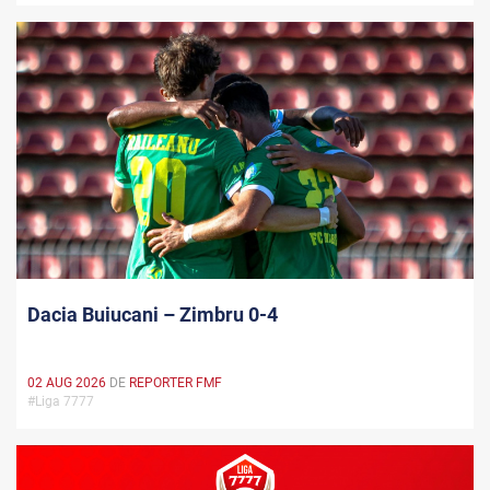
Dacia Buiucani – Zimbru 0-4
02 AUG 2026
DE
REPORTER FMF
#Liga 7777