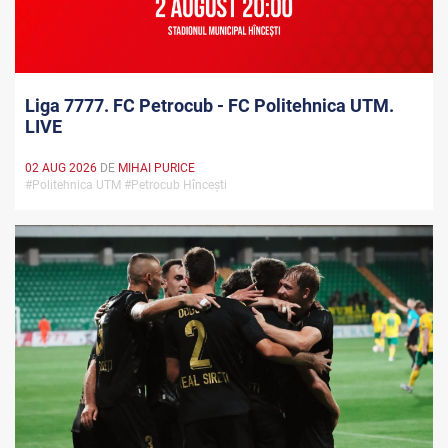
Liga 7777. FC Petrocub - FC Politehnica UTM.
LIVE
02 AUG 2026
DE
MIHAI PURICE
#Politehnica UTM #Petrocub Hîncești