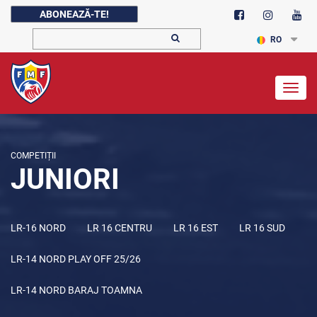
ABONEAZĂ-TE!
RO
Togg
navig
COMPETIȚII
JUNIORI
LR-16 NORD
LR 16 CENTRU
LR 16 EST
LR 16 SUD
LR-14 NORD PLAY OFF 25/26
LR-14 NORD BARAJ TOAMNA