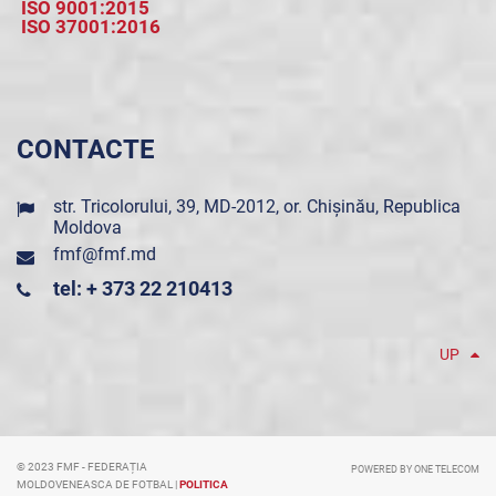
ISO 9001:2015
ISO 37001:2016
CONTACTE
str. Tricolorului, 39, MD-2012, or. Chișinău, Republica
Moldova
fmf@fmf.md
tel: + 373 22 210413
UP
© 2023 FMF - FEDERAȚIA
POWERED BY ONE TELECOM
MOLDOVENEASCA DE FOTBAL |
POLITICA