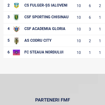
2
CS FULGER-ȘS IALOVENI
10
6
2
3
CSF SPORTING CHISINAU
10
6
1
4
CSF ACADEMIA GLORIA
10
3
1
5
AS CODRU CITY
10
2
1
6
FC STEAUA NORDULUI
10
1
1
PARTENERI FMF