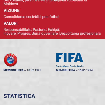
Dezvoltarea, promovarea și protejarea fotbalului în
Moldova
VIZIUNE
Consolidarea societății prin fotbal
VALORI
Responsabilitate, Pasiune, Echipă;
Inovare, Progres, Buna guvernare, Dezvoltarea profesională
MEMBRU UEFA
--
10.02.1993
MEMBRU FIFA
--
16.06.1994
STATISTICA