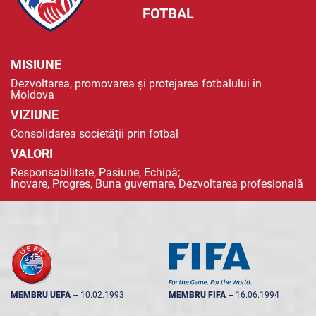
FOTBAL
MISIUNE
Dezvoltarea, promovarea și protejarea fotbalului în
Moldova
VIZIUNE
Consolidarea societății prin fotbal
VALORI
Responsabilitate, Pasiune, Echipă;
Inovare, Progres, Buna guvernare, Dezvoltarea profesională
MEMBRU UEFA
--
10.02.1993
MEMBRU FIFA
--
16.06.1994