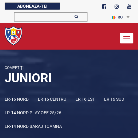
ABONEAZĂ-TE!
RO
Togg
navig
COMPETIȚII
JUNIORI
LR-16 NORD
LR 16 CENTRU
LR 16 EST
LR 16 SUD
LR-14 NORD PLAY OFF 25/26
LR-14 NORD BARAJ TOAMNA